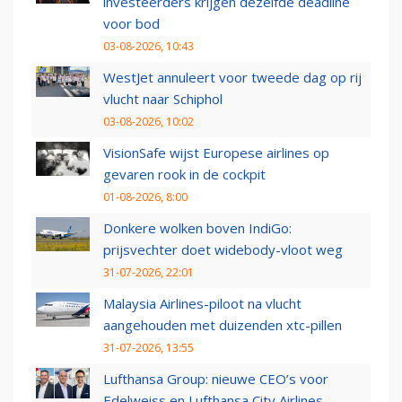
investeerders krijgen dezelfde deadline
voor bod
03-08-2026, 10:43
WestJet annuleert voor tweede dag op rij
vlucht naar Schiphol
03-08-2026, 10:02
VisionSafe wijst Europese airlines op
gevaren rook in de cockpit
01-08-2026, 8:00
Donkere wolken boven IndiGo:
prijsvechter doet widebody-vloot weg
31-07-2026, 22:01
Malaysia Airlines-piloot na vlucht
aangehouden met duizenden xtc-pillen
31-07-2026, 13:55
Lufthansa Group: nieuwe CEO’s voor
Edelweiss en Lufthansa City Airlines