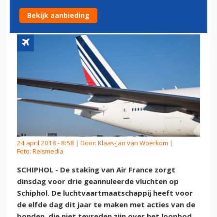
SCHIPHOL
Bekijk aanbieding
24 april 2018 - 8:58 | Door:
Klaas-Jan van Woerkom
|
Foto: Reismedia
SCHIPHOL - De staking van Air France zorgt
dinsdag voor drie geannuleerde vluchten op
Schiphol. De luchtvaartmaatschappij heeft voor
de elfde dag dit jaar te maken met acties van de
bonden, die niet tevreden zijn over het loonbod