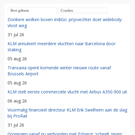
Best gelezen
Crashes
Donkere wolken boven IndiGo: prijsvechter doet widebody-
vloot weg
31 jul 26
KLM annuleert meerdere vluchten naar Barcelona door
staking
05 aug 26
Transavia opent komende winter nieuwe route vanaf
Brussels Airport
05 aug 26
KLM stelt eerste commerciële vlucht met Airbus A350-900 uit
06 aug 26
Voormalig financieel directeur KLM Erik Swelheim aan de slag
bij ProRail
31 jul 26
Groningen vanaf nu verbonden met Esbjerg: 'scheelt zeven