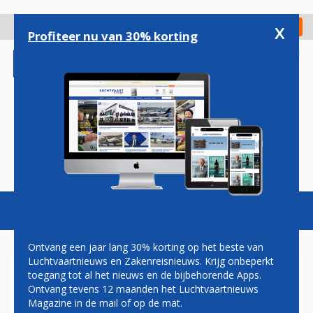
Overslaan
en
x
Digitaal Magazine
Registreer
Check in
naar
Profiteer nu van 30% korting
de
inhoud
gaan
Magazine
Podcasts
Vacatures
Toggl
naviga
Ontvang een jaar lang 30% korting op het beste van
Luchtvaartnieuws en Zakenreisnieuws. Krijg onbeperkt
toegang tot al het nieuws en de bijbehorende Apps.
AIR FRANCE ANNULEERT
Ontvang tevens 12 maanden het Luchtvaartnieuws
DINSDAG DRIE VLUCHTEN OP
Magazine in de mail of op de mat.