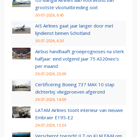
US-Bangla Airlines aan vooravond van
grootste vlootuitbreiding ooit
30-07-2026, 6:45
AIS Airlines gaat jaar langer door met
lijndienst binnen Schotland
30-07-2026, 6:30
Airbus handhaaft groeiprognoses na sterk
halfjaar: eind volgend jaar 75 A320neo’s
per maand
29-07-2026, 20:09
Certificering Boeing 737 MAX 10 stap
dichterbij: vliegproeven afgerond
29-07-2026, 14:09
LATAM Airlines toont interieur van nieuwe
Embraer E195-E2
29-07-2026, 13:34
Verscherpt toezicht ILT op KLM E&M om