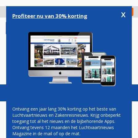
Overslaan
en
x
Digitaal Magazine
Registreer
Check in
naar
Profiteer nu van 30% korting
de
inhoud
gaan
Magazine
Podcasts
Vacatures
Toggl
naviga
Ontvang een jaar lang 30% korting op het beste van
Luchtvaartnieuws en Zakenreisnieuws. Krijg onbeperkt
toegang tot al het nieuws en de bijbehorende Apps.
AIRBUS STRIJDT MET
Ontvang tevens 12 maanden het Luchtvaartnieuws
EMBRAER OM GROTE
Magazine in de mail of op de mat.