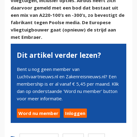
vliegtuigen, inclusief opties. Airbus heeft zich
daarvoor gemeld met een bod dat bestaat uit
een mix van A220-100’s en -300’s, zo bevestigt de
fabrikant tegen Poolse media. De Europese
vliegtuigbouwer gaat (opnieuw) de strijd aan
met Embraer.
Dit artikel verder lezen?
Bent u nog geen member van
Luchtvaartnieuws.nl en Zakenreisnieuws.nl? Een
membership is er al vanaf € 5,45 per maand. Klik
dan op onderstaande 'Word nu member' button
voor meer informatie.
Word nu member
Inloggen