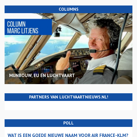
COLUMNS
MIJNBOUW, EU EN LUCHTVAART
PARTNERS VAN LUCHTVAARTNIEUWS.NL!
POLL
WAT IS EEN GOEDE NIEUWE NAAM VOOR AIR FRANCE-KLM?