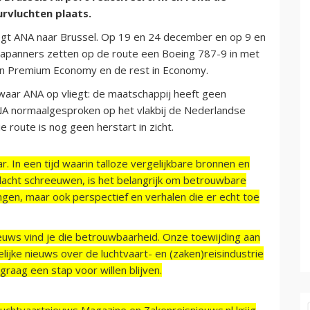
urvluchten plaats.
iegt ANA naar Brussel. Op 19 en 24 december en op 9 en
e Japanners zetten op de route een Boeing 787-9 in met
 in Premium Economy en de rest in Economy.
waar ANA op vliegt: de maatschappij heeft geen
 ANA normaalgesproken op het vlakbij de Nederlandse
 route is nog geen herstart in zicht.
r. In een tijd waarin talloze vergelijkbare bronnen en
acht schreeuwen, is het belangrijk om betrouwbare
ngen, maar ook perspectief en verhalen die er echt toe
ieuws vind je die betrouwbaarheid. Onze toewijding aan
ijke nieuws over de luchtvaart- en (zaken)reisindustrie
raag een stap voor willen blijven.
Luchtvaartnieuws Magazine en Zakenreisnieuws.nl krijg