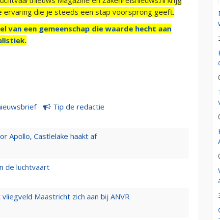
e ervaring die je steeds een stap voorsprong geeft.
el van een gemeenschap die waarde hecht aan
listiek.
nieuwsbrief
Tip de redactie
 Apollo, Castlelake haakt af
n de luchtvaart
t vliegveld Maastricht zich aan bij ANVR