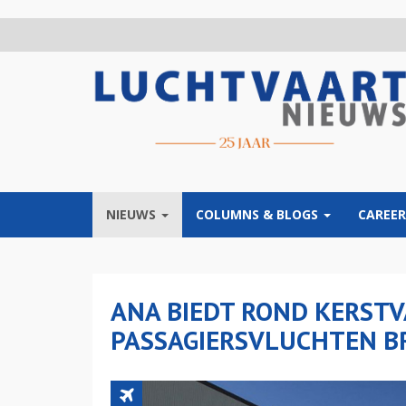
Overslaan
en
naar
de
inhoud
gaan
NIEUWS
COLUMNS & BLOGS
CAREER
ANA BIEDT ROND KERST
PASSAGIERSVLUCHTEN BR