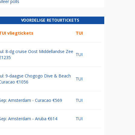
Meer polls
VOORDELIGE RETOURTICKETS
TUI vliegtickets
TUI
Jul: 8-dg cruise Oost Middellandse Zee
TUI
€1235
Jul: 9-daagse Chogogo Dive & Beach
TUI
Curacao €1056
Sep: Amsterdam - Curacao €569
TUI
Sep: Amsterdam - Aruba €614
TUI