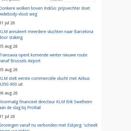
Donkere wolken boven IndiGo: prijsvechter doet
widebody-vloot weg
31 jul 26
KLM annuleert meerdere vluchten naar Barcelona
door staking
05 aug 26
Transavia opent komende winter nieuwe route
vanaf Brussels Airport
05 aug 26
KLM stelt eerste commerciële vlucht met Airbus
A350-900 uit
06 aug 26
Voormalig financieel directeur KLM Erik Swelheim
aan de slag bij ProRail
31 jul 26
Groningen vanaf nu verbonden met Esbjerg: 'scheelt
zeven uur rijden'