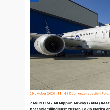
29 oktober 2020 - 11:14 | Door:
onze redactie
| Foto:
ZAVENTEM - All Nippon Airways (ANA) heeft
passagierslijndienst tussen Tokio Narita en