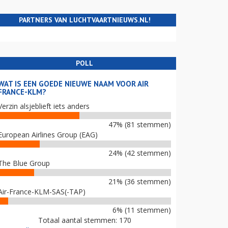
PARTNERS VAN LUCHTVAARTNIEUWS.NL!
POLL
WAT IS EEN GOEDE NIEUWE NAAM VOOR AIR
FRANCE-KLM?
Verzin alsjeblieft iets anders
47% (81 stemmen)
European Airlines Group (EAG)
24% (42 stemmen)
The Blue Group
21% (36 stemmen)
Air-France-KLM-SAS(-TAP)
6% (11 stemmen)
Totaal aantal stemmen: 170