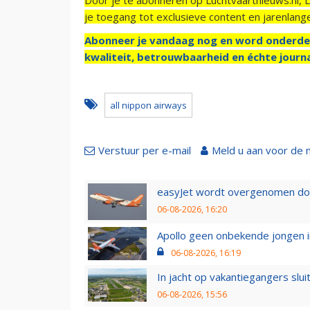
je toegang tot exclusieve content en jarenlang
Abonneer je vandaag nog en word onderde
kwaliteit, betrouwbaarheid en échte journa
all nippon airways
Verstuur per e-mail
Meld u aan voor de 
easyJet wordt overgenomen door
06-08-2026, 16:20
Apollo geen onbekende jongen i
06-08-2026, 16:19
In jacht op vakantiegangers slui
06-08-2026, 15:56