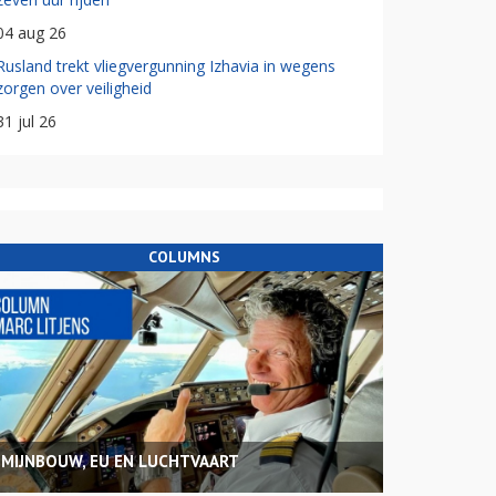
04 aug 26
Rusland trekt vliegvergunning Izhavia in wegens
zorgen over veiligheid
31 jul 26
COLUMNS
MIJNBOUW, EU EN LUCHTVAART