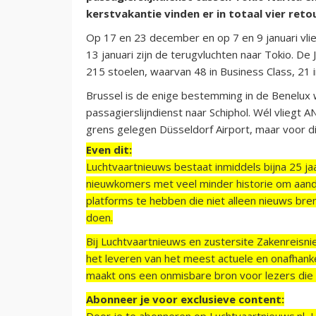
kerstvakantie vinden er in totaal vier reto
Op 17 en 23 december en op 7 en 9 januari vl
13 januari zijn de terugvluchten naar Tokio. D
215 stoelen, waarvan 48 in Business Class, 21
Brussel is de enige bestemming in de Benelux 
passagierslijndienst naar Schiphol. Wél vliegt
grens gelegen Düsseldorf Airport, maar voor die
Even dit:
Luchtvaartnieuws bestaat inmiddels bijna 25 jaa
nieuwkomers met veel minder historie om aand
platforms te hebben die niet alleen nieuws bre
doen.
Bij Luchtvaartnieuws en zustersite Zakenreisn
het leveren van het meest actuele en onafhankel
maakt ons een onmisbare bron voor lezers die g
Abonneer je voor exclusieve content:
Door je te abonneren op Luchtvaartnieuws.nl, 