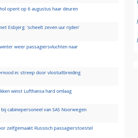
hol opent op 6 augustus haar deuren
t Esbjerg: 'scheelt zeven uur rijden'
 winter weer passagiersvluchten naar
ernood in: streep door vlootuitbreiding
ukken winst Lufthansa hard omlaag
 bij cabinepersoneel van SAS Noorwegen
voor zelfgemaakt Russisch passagierstoestel