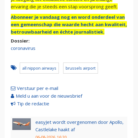
ervaring die je steeds een stap voorsprong geeft.
Abonneer je vandaag nog en word onderdeel van
een gemeenschap die waarde hecht aan kwaliteit,
betrouwbaarheid en échte journalistiek.
Dossier:
coronavirus
all nippon airways
brussels airport
Verstuur per e-mail
Meld u aan voor de nieuwsbrief
Tip de redactie
easyJet wordt overgenomen door Apollo,
Castlelake haakt af
06-08-2026, 16:20