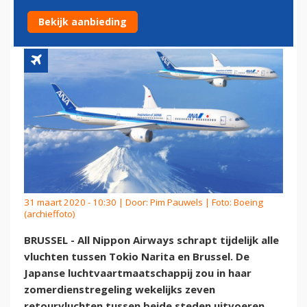
NAAR BRUSSELS AIRPORT
Bekijk aanbieding
31 maart 2020 - 10:30 | Door:
Pim Pauwels
| Foto: Boeing
(archieffoto)
BRUSSEL - All Nippon Airways schrapt tijdelijk alle
vluchten tussen Tokio Narita en Brussel. De
Japanse luchtvaartmaatschappij zou in haar
zomerdienstregeling wekelijks zeven
retourvluchten tussen beide steden uitvoeren,