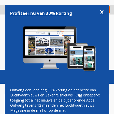
Overslaan
en
x
Digitaal Magazine
Registreer
Check in
naar
Profiteer nu van 30% korting
de
inhoud
gaan
Magazine
Podcasts
Vacatures
Toggl
naviga
Ontvang een jaar lang 30% korting op het beste van
Luchtvaartnieuws en Zakenreisnieuws. Krijg onbeperkt
toegang tot al het nieuws en de bijbehorende Apps.
ANA SCHRAPT TIJDELIJK
Ontvang tevens 12 maanden het Luchtvaartnieuws
ALLE VLUCHTEN VAN EN
Magazine in de mail of op de mat.