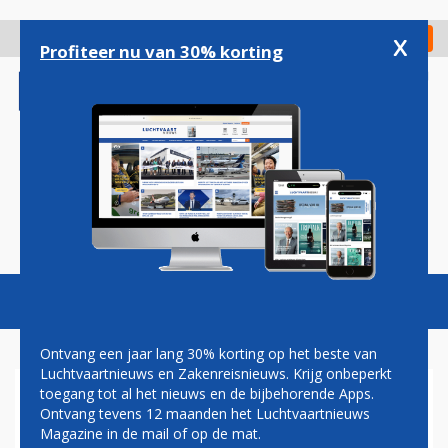
Overslaan
en
x
Digitaal Magazine
Registreer
Check in
naar
Profiteer nu van 30% korting
de
inhoud
gaan
Magazine
Podcasts
Vacatures
Toggl
naviga
Ontvang een jaar lang 30% korting op het beste van
Luchtvaartnieuws en Zakenreisnieuws. Krijg onbeperkt
toegang tot al het nieuws en de bijbehorende Apps.
ANALYSE: STOELENDANS OP
Ontvang tevens 12 maanden het Luchtvaartnieuws
ROEMEENSE
Magazine in de mail of op de mat.