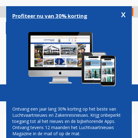
Overslaan
en
x
Digitaal Magazine
Registreer
Check in
naar
Profiteer nu van 30% korting
de
inhoud
gaan
Magazine
Podcasts
Vacatures
Toggl
naviga
Ontvang een jaar lang 30% korting op het beste van
Luchtvaartnieuws en Zakenreisnieuws. Krijg onbeperkt
toegang tot al het nieuws en de bijbehorende Apps.
ANVR EN TUI VERLIEZEN
Ontvang tevens 12 maanden het Luchtvaartnieuws
RECHTSZAAK: GEMEENTE
Magazine in de mail of op de mat.