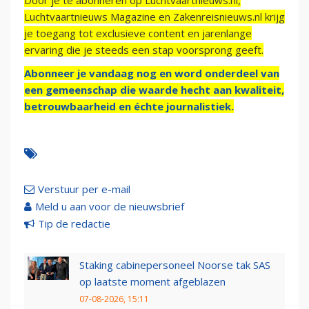
Door je te abonneren op Luchtvaartnieuws.nl,
Luchtvaartnieuws Magazine en Zakenreisnieuws.nl krijg
je toegang tot exclusieve content en jarenlange
ervaring die je steeds een stap voorsprong geeft.
Abonneer je vandaag nog en word onderdeel van
een gemeenschap die waarde hecht aan kwaliteit,
betrouwbaarheid en échte journalistiek.
Verstuur per e-mail
Meld u aan voor de nieuwsbrief
Tip de redactie
Staking cabinepersoneel Noorse tak SAS
op laatste moment afgeblazen
07-08-2026, 15:11