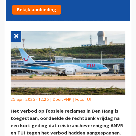
DEN HAAG MAG
Bekijk aanbieding
REISRECLAME VERBIEDEN
25 april 2025 - 12:26 | Door:
ANP
| Foto: TUI
Het verbod op fossiele reclames in Den Haag is
toegestaan, oordeelde de rechtbank vrijdag na
een kort geding dat reisbranchevereniging ANVR
en TUI tegen het verbod hadden aangespannen.