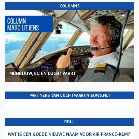
COLUMNS
MIJNBOUW, EU EN LUCHTVAART
PARTNERS VAN LUCHTVAARTNIEUWS.NL!
POLL
WAT IS EEN GOEDE NIEUWE NAAM VOOR AIR FRANCE-KLM?