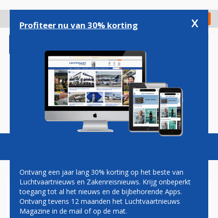
Overslaan
en
x
Digitaal Magazine
Registreer
Check in
naar
Profiteer nu van 30% korting
de
inhoud
gaan
Magazine
Podcasts
Vacatures
Toggl
naviga
Ontvang een jaar lang 30% korting op het beste van
Luchtvaartnieuws en Zakenreisnieuws. Krijg onbeperkt
toegang tot al het nieuws en de bijbehorende Apps.
AVIANCA BRASIL VRAAGT
Ontvang tevens 12 maanden het Luchtvaartnieuws
UITSTEL VAN BETALING AAN
Magazine in de mail of op de mat.