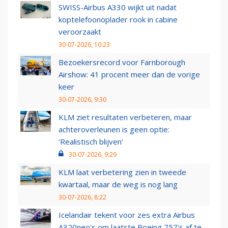
SWISS-Airbus A330 wijkt uit nadat
koptelefoonoplader rook in cabine
veroorzaakt
30-07-2026, 10:23
Bezoekersrecord voor Farnborough
Airshow: 41 procent meer dan de vorige
keer
30-07-2026, 9:30
KLM ziet resultaten verbeteren, maar
achteroverleunen is geen optie:
‘Realistisch blijven’
30-07-2026, 9:29
KLM laat verbetering zien in tweede
kwartaal, maar de weg is nog lang
30-07-2026, 8:22
Icelandair tekent voor zes extra Airbus
A320neo's om laatste Boeing 757's af te