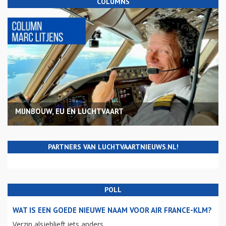
COLUMNS
MIJNBOUW, EU EN LUCHTVAART
PARTNERS VAN LUCHTVAARTNIEUWS.NL!
POLL
WAT IS EEN GOEDE NIEUWE NAAM VOOR AIR FRANCE-KLM?
Verzin alsjeblieft iets anders