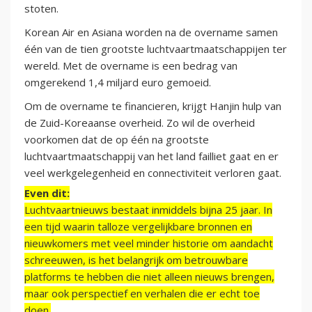
stoten.
Korean Air en Asiana worden na de overname samen
één van de tien grootste luchtvaartmaatschappijen ter
wereld. Met de overname is een bedrag van
omgerekend 1,4 miljard euro gemoeid.
Om de overname te financieren, krijgt Hanjin hulp van
de Zuid-Koreaanse overheid. Zo wil de overheid
voorkomen dat de op één na grootste
luchtvaartmaatschappij van het land failliet gaat en er
veel werkgelegenheid en connectiviteit verloren gaat.
Even dit:
Luchtvaartnieuws bestaat inmiddels bijna 25 jaar. In
een tijd waarin talloze vergelijkbare bronnen en
nieuwkomers met veel minder historie om aandacht
schreeuwen, is het belangrijk om betrouwbare
platforms te hebben die niet alleen nieuws brengen,
maar ook perspectief en verhalen die er echt toe
doen.