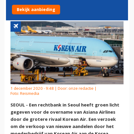
KOREAN AIR GENOMEN
Bekijk aanbieding
1 december 2020 - 9:48 | Door:
onze redactie
|
Foto: Reismedia
SEOUL - Een rechtbank in Seoul heeft groen licht
gegeven voor de overname van Asiana Airlines
door de grotere rivaal Korean Air. Een verzoek
om de verkoop van nieuwe aandelen door het
moederbedrijf van Korean Air aan de Korea