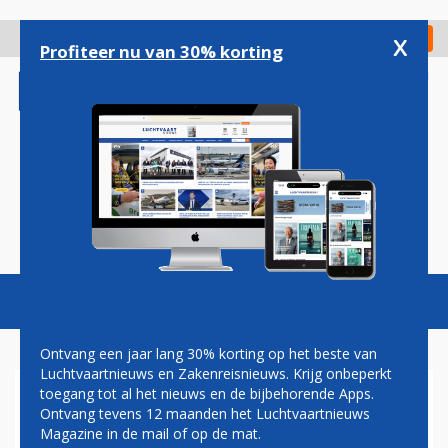
Overslaan
en
x
Digitaal Magazine
Registreer
Check in
naar
Profiteer nu van 30% korting
de
inhoud
gaan
Magazine
Podcasts
Vacatures
Toggl
naviga
Ontvang een jaar lang 30% korting op het beste van
Luchtvaartnieuws en Zakenreisnieuws. Krijg onbeperkt
toegang tot al het nieuws en de bijbehorende Apps.
BELANGRIJKE HORDE IN
Ontvang tevens 12 maanden het Luchtvaartnieuws
OVERNAME ASIANA DOOR
Magazine in de mail of op de mat.