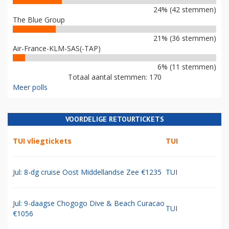
24% (42 stemmen)
The Blue Group
21% (36 stemmen)
Air-France-KLM-SAS(-TAP)
6% (11 stemmen)
Totaal aantal stemmen: 170
Meer polls
VOORDELIGE RETOURTICKETS
TUI vliegtickets
TUI
Jul: 8-dg cruise Oost Middellandse Zee €1235
TUI
Jul: 9-daagse Chogogo Dive & Beach Curacao
TUI
€1056