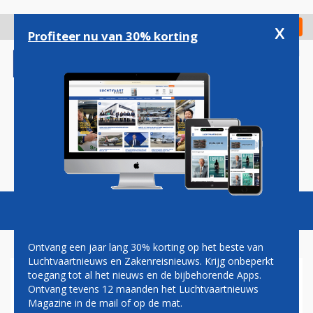
Overslaan
en
x
Digitaal Magazine
Registreer
Check in
naar
Profiteer nu van 30% korting
de
inhoud
gaan
Magazine
Podcasts
Vacatures
Toggl
naviga
Ontvang een jaar lang 30% korting op het beste van
Luchtvaartnieuws en Zakenreisnieuws. Krijg onbeperkt
toegang tot al het nieuws en de bijbehorende Apps.
CABINEPERSONEEL
Ontvang tevens 12 maanden het Luchtvaartnieuws
TRANSAVIA KRIJGT MEER
Magazine in de mail of op de mat.