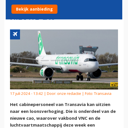
LOON DOOR AKKOORD OVER
Bekijk aanbieding
NIEUWE CAO
17 juli 2024 - 13:42 | Door:
onze redactie
| Foto: Transavia
Het cabinepersoneel van Transavia kan uitzien
naar een loonsverhoging. Die is onderdeel van de
nieuwe cao, waarover vakbond VNC en de
luchtvaartmaatschappij deze week een