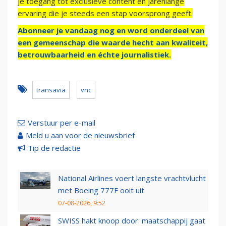
je toegang tot exclusieve content en jarenlange
ervaring die je steeds een stap voorsprong geeft.
Abonneer je vandaag nog en word onderdeel van
een gemeenschap die waarde hecht aan kwaliteit,
betrouwbaarheid en échte journalistiek.
transavia
vnc
Verstuur per e-mail
Meld u aan voor de nieuwsbrief
Tip de redactie
National Airlines voert langste vrachtvlucht
met Boeing 777F ooit uit
07-08-2026, 9:52
SWISS hakt knoop door: maatschappij gaat