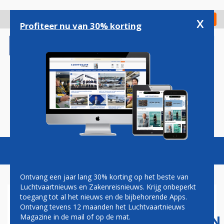
Overslaan
en
x
Digitaal Magazine
Registreer
Check in
naar
Profiteer nu van 30% korting
de
inhoud
gaan
Magazine
Podcasts
Vacatures
Toggl
naviga
Ontvang een jaar lang 30% korting op het beste van
Luchtvaartnieuws en Zakenreisnieuws. Krijg onbeperkt
toegang tot al het nieuws en de bijbehorende Apps.
CHINESE
Ontvang tevens 12 maanden het Luchtvaartnieuws
LUCHTVAARTMAATSCHAPPIJEN
Magazine in de mail of op de mat.