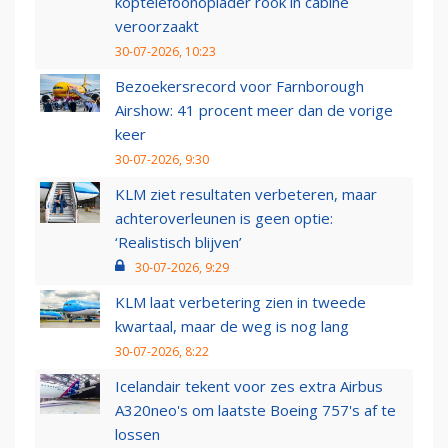
koptelefoonoplader rook in cabine
veroorzaakt
30-07-2026, 10:23
Bezoekersrecord voor Farnborough
Airshow: 41 procent meer dan de vorige
keer
30-07-2026, 9:30
KLM ziet resultaten verbeteren, maar
achteroverleunen is geen optie:
‘Realistisch blijven’
30-07-2026, 9:29
KLM laat verbetering zien in tweede
kwartaal, maar de weg is nog lang
30-07-2026, 8:22
Icelandair tekent voor zes extra Airbus
A320neo's om laatste Boeing 757's af te
lossen