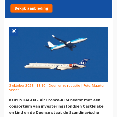
OVER, SCANDINAVIËRS
Bekijk aanbieding
TREDEN TOE TOT SKYTEAM
3 oktober 2023 - 18:10 | Door:
onze redactie
| Foto: Maarten
Visser
KOPENHAGEN - Air France-KLM neemt met een
consortium van investeringsfondsen Castlelake
en Lind en de Deense staat de Scandinavische