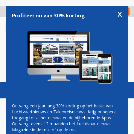
Overslaan
en
x
Digitaal Magazine
Registreer
Check in
naar
Profiteer nu van 30% korting
de
inhoud
gaan
Magazine
Podcasts
Vacatures
Toggl
naviga
Ontvang een jaar lang 30% korting op het beste van
Luchtvaartnieuws en Zakenreisnieuws. Krijg onbeperkt
toegang tot al het nieuws en de bijbehorende Apps.
CONSORTIUM MET AIR
Ontvang tevens 12 maanden het Luchtvaartnieuws
FRANCE-KLM NEEMT SAS
Magazine in de mail of op de mat.