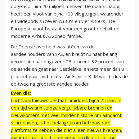
opgeteld ruim 20 miljoen mensen. De maatschappij
heeft een vloot van bijna 100 vliegtuigen, waaronder
elf widebody's (zeven A330's en vier A350's). De
Europese vloot bestaat voor een groot deel uit de
moderne Airbus A320neo-familie.
De Deense overheid was al één van de
aandeelhouders van SAS, en breidt nu haar belang
verder uit naar ongeveer 26 procent. 32 procent van
de aandelen gaat naar Castlelake, en iets meer dan 8
procent naar Lind Invest. Air France-KLM wordt dus de
op twee na grootste aandeelhouder.
Even dit:
Luchtvaartnieuws bestaat inmiddels bijna 25 jaar. In
een tijd waarin talloze vergelijkbare bronnen en
nieuwkomers met veel minder historie om aandacht
schreeuwen, is het belangrijk om betrouwbare
platforms te hebben die niet alleen nieuws brengen,
maar ook perspectief en verhalen die er echt toe