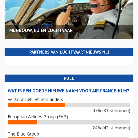
MIJNBOUW, EU EN LUCHTVAART
PARTNERS VAN LUCHTVAARTNIEUWS.NL!
POLL
WAT IS EEN GOEDE NIEUWE NAAM VOOR AIR FRANCE-KLM?
Verzin alsjeblieft iets anders
47% (81 stemmen)
European Airlines Group (EAG)
24% (42 stemmen)
The Blue Group