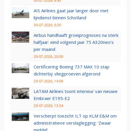
30-07-2026, 6:45
AIS Airlines gaat jaar langer door met
lijndienst binnen Schotland
30-07-2026, 6:30
Airbus handhaaft groeiprognoses na sterk
halfjaar: eind volgend jaar 75 A320neo’s
per maand
29-07-2026, 20:09
Certificering Boeing 737 MAX 10 stap
dichterbij: vliegproeven afgerond
29-07-2026, 14:09
LATAM Airlines toont interieur van nieuwe
Embraer E195-E2
29-07-2026, 13:34
Verscherpt toezicht ILT op KLM E&M om
administratieve verslaglegging: ‘Zwaar
middel’