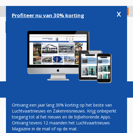
Overslaan
en
x
Digitaal Magazine
Registreer
Check in
naar
Profiteer nu van 30% korting
de
inhoud
gaan
Magazine
Podcasts
Vacatures
Toggl
naviga
Ontvang een jaar lang 30% korting op het beste van
Luchtvaartnieuws en Zakenreisnieuws. Krijg onbeperkt
toegang tot al het nieuws en de bijbehorende Apps.
CURAÇAO KRIJGT WEER
Ontvang tevens 12 maanden het Luchtvaartnieuws
RECHTSTREEKSE
Magazine in de mail of op de mat.