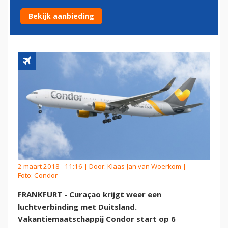
LUCHTVERBINDING MET
Bekijk aanbieding
DUITSLAND
2 maart 2018 - 11:16 | Door:
Klaas-Jan van Woerkom
|
Foto: Condor
FRANKFURT - Curaçao krijgt weer een
luchtverbinding met Duitsland.
Vakantiemaatschappij Condor start op 6