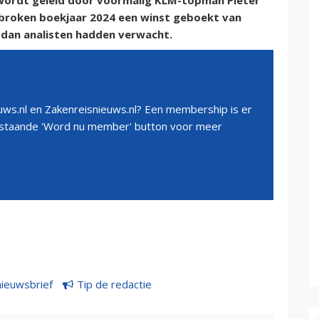
ie wordt geleid door voormalig KLM-topman Pieter
gebroken boekjaar 2024 een winst geboekt van
 dan analisten hadden verwacht.
ws.nl en Zakenreisnieuws.nl? Een membership is er
erstaande 'Word nu member' button voor meer
nieuwsbrief
Tip de redactie