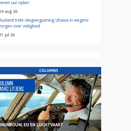
zeven uur rijden'
04 aug 26
Rusland trekt vliegvergunning Izhavia in wegens
zorgen over veiligheid
31 jul 26
COLUMNS
MIJNBOUW, EU EN LUCHTVAART