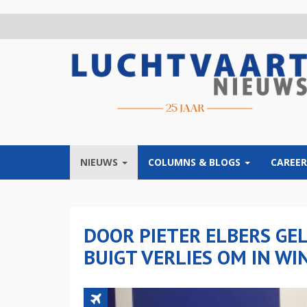
Overslaan
en
naar
de
inhoud
gaan
NIEUWS
COLUMNS & BLOGS
CAREER
DOOR PIETER ELBERS GEL
BUIGT VERLIES OM IN WI