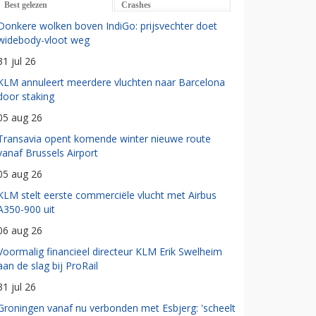
Best gelezen
Crashes
Donkere wolken boven IndiGo: prijsvechter doet
widebody-vloot weg
31 jul 26
KLM annuleert meerdere vluchten naar Barcelona
door staking
05 aug 26
Transavia opent komende winter nieuwe route
vanaf Brussels Airport
05 aug 26
KLM stelt eerste commerciële vlucht met Airbus
A350-900 uit
06 aug 26
Voormalig financieel directeur KLM Erik Swelheim
aan de slag bij ProRail
31 jul 26
Groningen vanaf nu verbonden met Esbjerg: 'scheelt