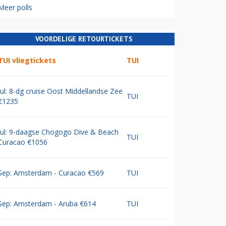
Meer polls
VOORDELIGE RETOURTICKETS
TUI vliegtickets
TUI
Jul: 8-dg cruise Oost Middellandse Zee
TUI
€1235
Jul: 9-daagse Chogogo Dive & Beach
TUI
Curacao €1056
Sep: Amsterdam - Curacao €569
TUI
Sep: Amsterdam - Aruba €614
TUI