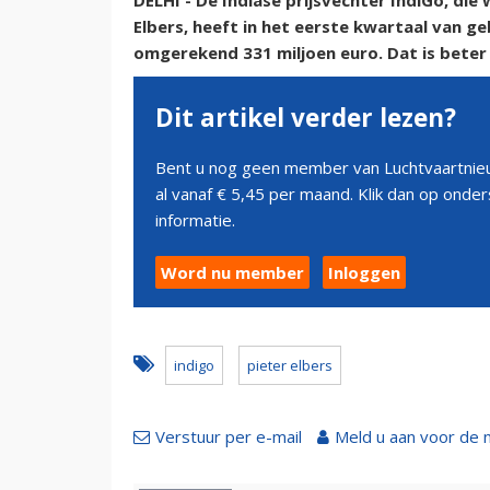
DELHI - De Indiase prijsvechter IndiGo, d
Elbers, heeft in het eerste kwartaal van 
omgerekend 331 miljoen euro. Dat is beter
Dit artikel verder lezen?
Bent u nog geen member van Luchtvaartnieu
al vanaf € 5,45 per maand. Klik dan op ond
informatie.
Word nu member
Inloggen
indigo
pieter elbers
Verstuur per e-mail
Meld u aan voor de 