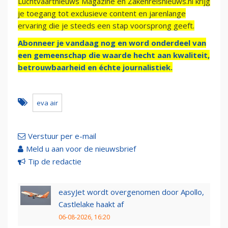
Luchtvaartnieuws Magazine en Zakenreisnieuws.nl krijg
je toegang tot exclusieve content en jarenlange
ervaring die je steeds een stap voorsprong geeft.
Abonneer je vandaag nog en word onderdeel van
een gemeenschap die waarde hecht aan kwaliteit,
betrouwbaarheid en échte journalistiek.
eva air
Verstuur per e-mail
Meld u aan voor de nieuwsbrief
Tip de redactie
easyJet wordt overgenomen door Apollo,
Castlelake haakt af
06-08-2026, 16:20