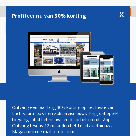
Overslaan
en
x
Digitaal Magazine
Registreer
Check in
naar
Profiteer nu van 30% korting
de
inhoud
gaan
Magazine
Podcasts
Vacatures
Toggl
naviga
Ontvang een jaar lang 30% korting op het beste van
Luchtvaartnieuws en Zakenreisnieuws. Krijg onbeperkt
toegang tot al het nieuws en de bijbehorende Apps.
EVA AIR BIEDT DEZE ZOMER
Ontvang tevens 12 maanden het Luchtvaartnieuws
GRATIS WIFI AAN ALLE
Magazine in de mail of op de mat.