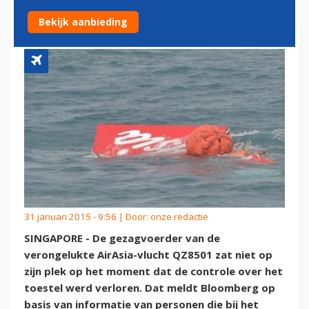
VOOR CRASH’
Bekijk aanbieding
31 januari 2015 - 9:56 | Door:
onze redactie
SINGAPORE - De gezagvoerder van de
verongelukte AirAsia-vlucht QZ8501 zat niet op
zijn plek op het moment dat de controle over het
toestel werd verloren. Dat meldt Bloomberg op
basis van informatie van personen die bij het