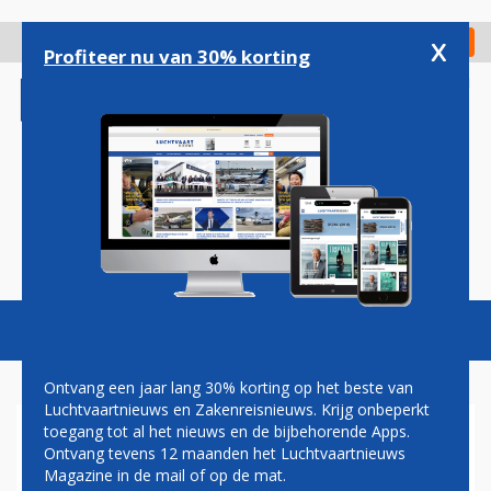
Overslaan
en
x
Digitaal Magazine
Registreer
Check in
naar
Profiteer nu van 30% korting
de
inhoud
gaan
Magazine
Podcasts
Vacatures
Toggl
naviga
Ontvang een jaar lang 30% korting op het beste van
Luchtvaartnieuws en Zakenreisnieuws. Krijg onbeperkt
toegang tot al het nieuws en de bijbehorende Apps.
'GEZAGVOERDER VLUCHT
Ontvang tevens 12 maanden het Luchtvaartnieuws
QZ8501 VAN ZIJN PLEK VLAK
Magazine in de mail of op de mat.