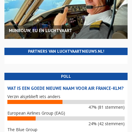
MIJNBOUW, EU EN LUCHTVAART
PARTNERS VAN LUCHTVAARTNIEUWS.NL!
POLL
WAT IS EEN GOEDE NIEUWE NAAM VOOR AIR FRANCE-KLM?
Verzin alsjeblieft iets anders
47% (81 stemmen)
European Airlines Group (EAG)
24% (42 stemmen)
The Blue Group