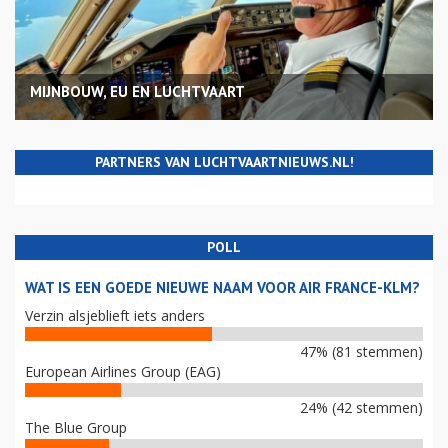
MIJNBOUW, EU EN LUCHTVAART
PARTNERS VAN LUCHTVAARTNIEUWS.NL!
POLL
WAT IS EEN GOEDE NIEUWE NAAM VOOR AIR FRANCE-KLM?
Verzin alsjeblieft iets anders
47% (81 stemmen)
European Airlines Group (EAG)
24% (42 stemmen)
The Blue Group