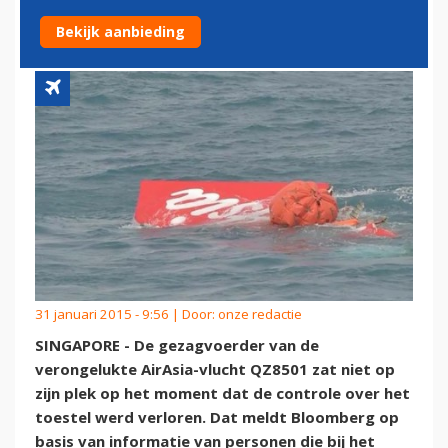
VOOR CRASH’
Bekijk aanbieding
31 januari 2015 - 9:56 | Door:
onze redactie
SINGAPORE - De gezagvoerder van de
verongelukte AirAsia-vlucht QZ8501 zat niet op
zijn plek op het moment dat de controle over het
toestel werd verloren. Dat meldt Bloomberg op
basis van informatie van personen die bij het