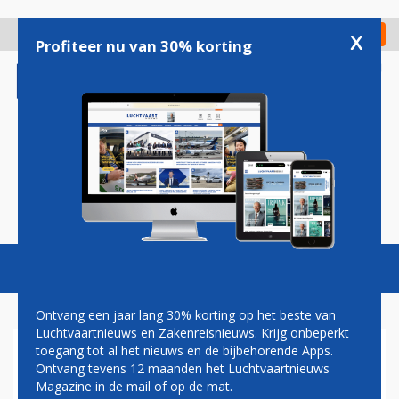
Overslaan
en
x
Digitaal Magazine
Registreer
Check in
naar
Profiteer nu van 30% korting
de
inhoud
gaan
Magazine
Podcasts
Vacatures
Toggl
naviga
Ontvang een jaar lang 30% korting op het beste van
Luchtvaartnieuws en Zakenreisnieuws. Krijg onbeperkt
toegang tot al het nieuws en de bijbehorende Apps.
'GEZAGVOERDER VLUCHT
Ontvang tevens 12 maanden het Luchtvaartnieuws
QZ8501 VAN ZIJN PLEK VLAK
Magazine in de mail of op de mat.