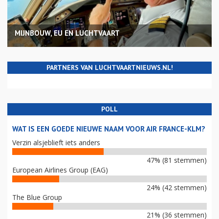
MIJNBOUW, EU EN LUCHTVAART
PARTNERS VAN LUCHTVAARTNIEUWS.NL!
POLL
WAT IS EEN GOEDE NIEUWE NAAM VOOR AIR FRANCE-KLM?
Verzin alsjeblieft iets anders
47% (81 stemmen)
European Airlines Group (EAG)
24% (42 stemmen)
The Blue Group
21% (36 stemmen)