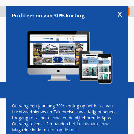
Overslaan
en
x
Digitaal Magazine
Registreer
Check in
naar
Profiteer nu van 30% korting
de
inhoud
gaan
Magazine
Podcasts
Vacatures
Toggl
naviga
Ontvang een jaar lang 30% korting op het beste van
Luchtvaartnieuws en Zakenreisnieuws. Krijg onbeperkt
toegang tot al het nieuws en de bijbehorende Apps.
GRIEKS SKY EXPRESS
Ontvang tevens 12 maanden het Luchtvaartnieuws
ONTVANGT VIJF EXTRA ATR
Magazine in de mail of op de mat.