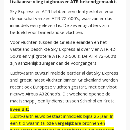
Italiaanse vliegtuigbouwer ATR bekendgemaakt.
Sky Express en ATR hebben een deal gesloten voor
de aanschaf van zes ATR 72-600’s, waarvan er dus
inmiddels een geleverd is. De zeventigzitters zijn
bedoeld voor binnenlandse vluchten.
Voor vluchten tussen de Griekse eilanden en het
vasteland beschikte Sky Express al over vier ATR 42-
500’s en vijf grotere ATR 72-500’s. De ATR 72-600’s
zijn aanzienlijk zuiniger dan de voorgangers.
Luchtvaartnieuws.nl meldde eerder al dat Sky Express
snel groeit; naast vluchten binnen Griekenland werden
recent ook Europese vluchten gestart, met een vloot
nieuwe Airbus A320neo’s. Dit weekend opende de
maatschappij een lijndienst tussen Schiphol en Kreta.
Even dit:
Luchtvaartnieuws bestaat inmiddels bijna 25 jaar. In
een tijd waarin talloze vergelijkbare bronnen en