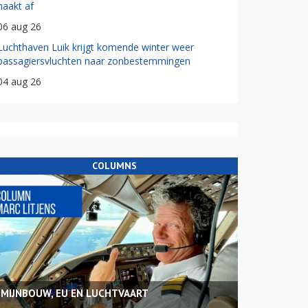
haakt af
06 aug 26
Luchthaven Luik krijgt komende winter weer
passagiersvluchten naar zonbestemmingen
04 aug 26
COLUMNS
MIJNBOUW, EU EN LUCHTVAART