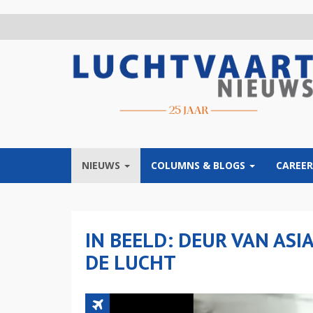
Overslaan
en
naar
de
inhoud
gaan
NIEUWS
COLUMNS & BLOGS
CAREER
IN BEELD: DEUR VAN ASI
DE LUCHT