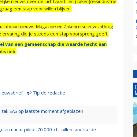
ijke nieuws over de luchtvaart- en (zaken)reisindustrie
raag een stap voor willen blijven.
Luchtvaartnieuws Magazine en Zakenreisnieuws.nl krijg
e ervaring die je steeds een stap voorsprong geeft.
el van een gemeenschap die waarde hecht aan
listiek.
nieuwsbrief
Tip de redactie
 tak SAS op laatste moment afgeblazen
elen nadat piloot 70.000 xtc-pillen smokkelde