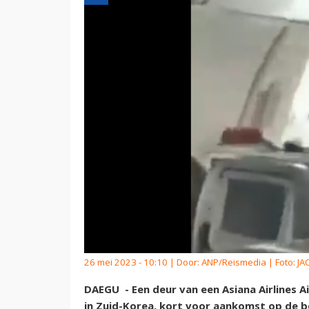
26 mei 2023 - 10:10 | Door:
ANP/Reismedia
| Foto: J
DAEGU - Een deur van een Asiana Airlines A
in Zuid-Korea, kort voor aankomst op de 