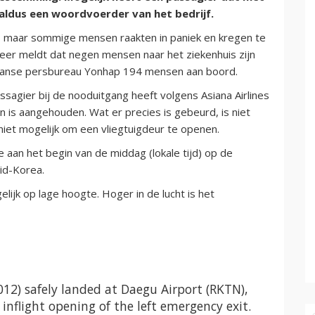
, aldus een woordvoerder van het bedrijf.
en, maar sommige mensen raakten in paniek en kregen te
r meldt dat negen mensen naar het ziekenhuis zijn
eaanse persbureau Yonhap 194 mensen aan boord.
ssagier bij de nooduitgang heeft volgens Asiana Airlines
is aangehouden. Wat er precies is gebeurd, is niet
 niet mogelijk om een vliegtuigdeur te openen.
e aan het begin van de middag (lokale tijd) op de
id-Korea.
lijk op lage hoogte. Hoger in de lucht is het
012) safely landed at Daegu Airport (RKTN),
nflight opening of the left emergency exit.