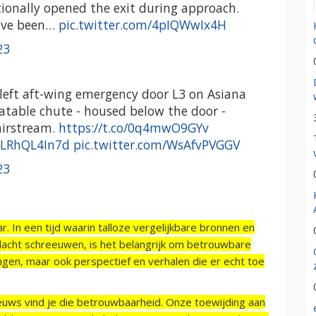
ionally opened the exit during approach.
have been…
pic.twitter.com/4pIQWwIx4H
23
left aft-wing emergency door L3 on Asiana
atable chute - housed below the door -
airstream.
https://t.co/0q4mwO9GYv
o/LRhQL4In7d
pic.twitter.com/WsAfvPVGGV
23
r. In een tijd waarin talloze vergelijkbare bronnen en
acht schreeuwen, is het belangrijk om betrouwbare
ngen, maar ook perspectief en verhalen die er echt toe
ieuws vind je die betrouwbaarheid. Onze toewijding aan