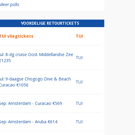
Meer polls
VOORDELIGE RETOURTICKETS
TUI vliegtickets
TUI
Jul: 8-dg cruise Oost Middellandse Zee
TUI
€1235
Jul: 9-daagse Chogogo Dive & Beach
TUI
Curacao €1056
Sep: Amsterdam - Curacao €569
TUI
Sep: Amsterdam - Aruba €614
TUI