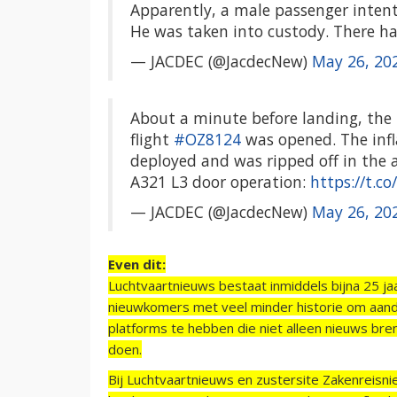
Apparently, a male passenger intent
He was taken into custody. There 
— JACDEC (@JacdecNew)
May 26, 20
About a minute before landing, the 
flight
#OZ8124
was opened. The infl
deployed and was ripped off in the 
A321 L3 door operation:
https://t.c
— JACDEC (@JacdecNew)
May 26, 20
Even dit:
Luchtvaartnieuws bestaat inmiddels bijna 25 jaa
nieuwkomers met veel minder historie om aand
platforms te hebben die niet alleen nieuws bre
doen.
Bij Luchtvaartnieuws en zustersite Zakenreisn