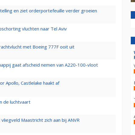
elling en ziet orderportefeuille verder groeien
chorting vluchten naar Tel Aviv
vrachtvlucht met Boeing 777F ooit uit
happij gaat afscheid nemen van A220-100-vloot
 Apollo, Castlelake haakt af
n de luchtvaart
t vliegveld Maastricht zich aan bij ANVR