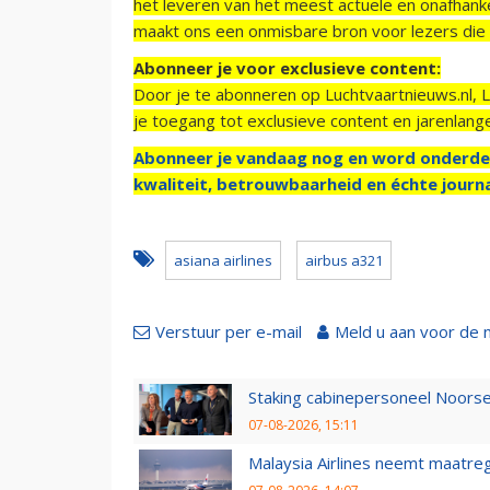
het leveren van het meest actuele en onafhankel
maakt ons een onmisbare bron voor lezers die g
Abonneer je voor exclusieve content:
Door je te abonneren op Luchtvaartnieuws.nl, 
je toegang tot exclusieve content en jarenlang
Abonneer je vandaag nog en word onderde
kwaliteit, betrouwbaarheid en échte journa
asiana airlines
airbus a321
Verstuur per e-mail
Meld u aan voor de 
Staking cabinepersoneel Noorse
07-08-2026, 15:11
Malaysia Airlines neemt maatreg