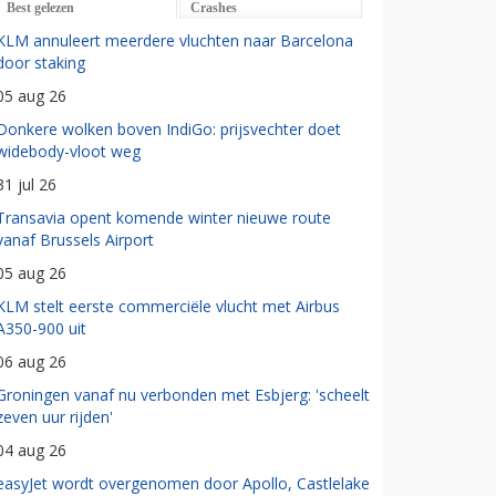
Best gelezen
Crashes
KLM annuleert meerdere vluchten naar Barcelona
door staking
05 aug 26
Donkere wolken boven IndiGo: prijsvechter doet
widebody-vloot weg
31 jul 26
Transavia opent komende winter nieuwe route
vanaf Brussels Airport
05 aug 26
KLM stelt eerste commerciële vlucht met Airbus
A350-900 uit
06 aug 26
Groningen vanaf nu verbonden met Esbjerg: 'scheelt
zeven uur rijden'
04 aug 26
easyJet wordt overgenomen door Apollo, Castlelake