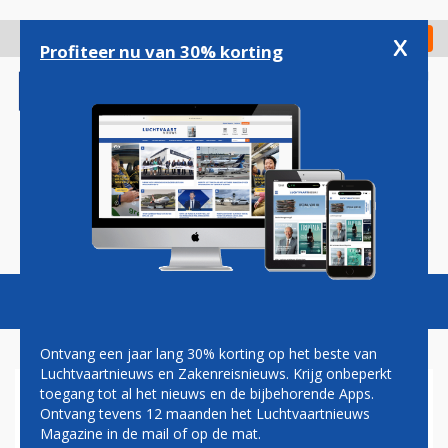
Overslaan
en
x
Digitaal Magazine
Registreer
Check in
naar
Profiteer nu van 30% korting
de
inhoud
gaan
Magazine
Podcasts
Vacatures
Toggl
naviga
Ontvang een jaar lang 30% korting op het beste van
Luchtvaartnieuws en Zakenreisnieuws. Krijg onbeperkt
toegang tot al het nieuws en de bijbehorende Apps.
KLM GAAT MOTOREN BOEING
Ontvang tevens 12 maanden het Luchtvaartnieuws
787'S XIAMEN AIRLINES
Magazine in de mail of op de mat.