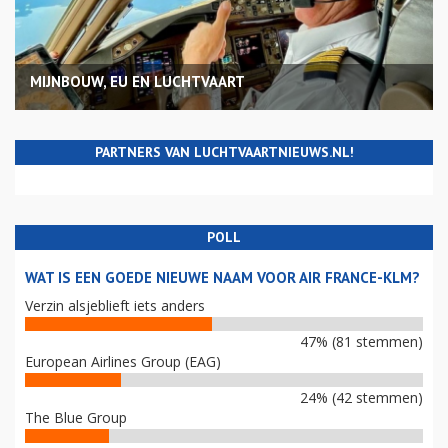
MIJNBOUW, EU EN LUCHTVAART
PARTNERS VAN LUCHTVAARTNIEUWS.NL!
POLL
WAT IS EEN GOEDE NIEUWE NAAM VOOR AIR FRANCE-KLM?
Verzin alsjeblieft iets anders
47% (81 stemmen)
European Airlines Group (EAG)
24% (42 stemmen)
The Blue Group