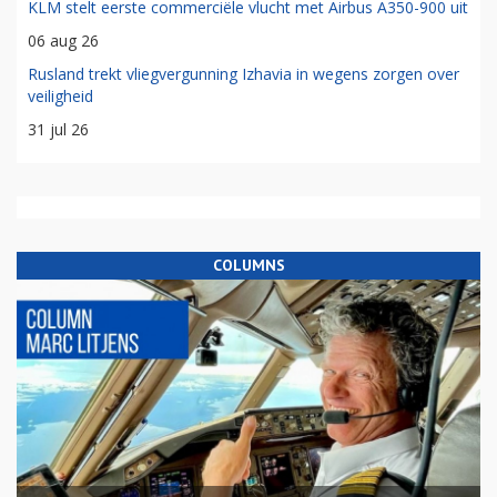
KLM stelt eerste commerciële vlucht met Airbus A350-900 uit
06 aug 26
Rusland trekt vliegvergunning Izhavia in wegens zorgen over
veiligheid
31 jul 26
COLUMNS