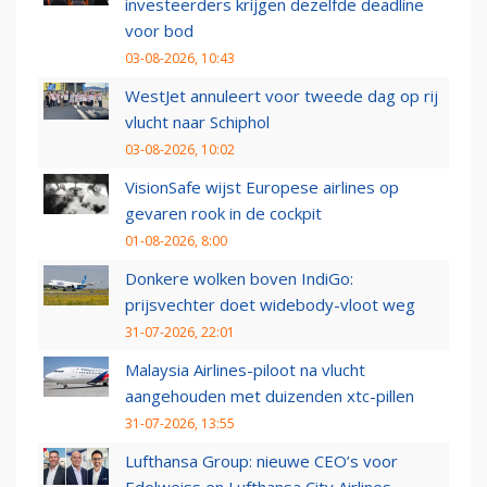
investeerders krijgen dezelfde deadline
voor bod
03-08-2026, 10:43
WestJet annuleert voor tweede dag op rij
vlucht naar Schiphol
03-08-2026, 10:02
VisionSafe wijst Europese airlines op
gevaren rook in de cockpit
01-08-2026, 8:00
Donkere wolken boven IndiGo:
prijsvechter doet widebody-vloot weg
31-07-2026, 22:01
Malaysia Airlines-piloot na vlucht
aangehouden met duizenden xtc-pillen
31-07-2026, 13:55
Lufthansa Group: nieuwe CEO’s voor
Edelweiss en Lufthansa City Airlines