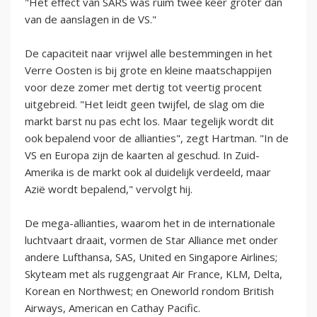
"Het effect van SARS was ruim twee keer groter dan
van de aanslagen in de VS."
De capaciteit naar vrijwel alle bestemmingen in het
Verre Oosten is bij grote en kleine maatschappijen
voor deze zomer met dertig tot veertig procent
uitgebreid. "Het leidt geen twijfel, de slag om die
markt barst nu pas echt los. Maar tegelijk wordt dit
ook bepalend voor de allianties", zegt Hartman. "In de
VS en Europa zijn de kaarten al geschud. In Zuid-
Amerika is de markt ook al duidelijk verdeeld, maar
Azië wordt bepalend," vervolgt hij.
De mega-allianties, waarom het in de internationale
luchtvaart draait, vormen de Star Alliance met onder
andere Lufthansa, SAS, United en Singapore Airlines;
Skyteam met als ruggengraat Air France, KLM, Delta,
Korean en Northwest; en Oneworld rondom British
Airways, American en Cathay Pacific.