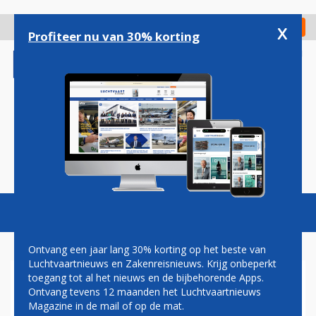
Overslaan
en
x
Digitaal Magazine
Registreer
Check in
naar
Profiteer nu van 30% korting
de
inhoud
gaan
Magazine
Podcasts
Vacatures
Toggl
naviga
Ontvang een jaar lang 30% korting op het beste van
Luchtvaartnieuws en Zakenreisnieuws. Krijg onbeperkt
toegang tot al het nieuws en de bijbehorende Apps.
KLM-TOP VOORSPELT SLAG
Ontvang tevens 12 maanden het Luchtvaartnieuws
OM AZIÃ«
Magazine in de mail of op de mat.