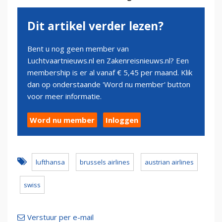
Dit artikel verder lezen?
Bent u nog geen member van
Luchtvaartnieuws.nl en Zakenreisnieuws.nl? Een
membership is er al vanaf € 5,45 per maand. Klik
dan op onderstaande 'Word nu member' button
voor meer informatie.
Word nu member
Inloggen
lufthansa
brussels airlines
austrian airlines
swiss
Verstuur per e-mail