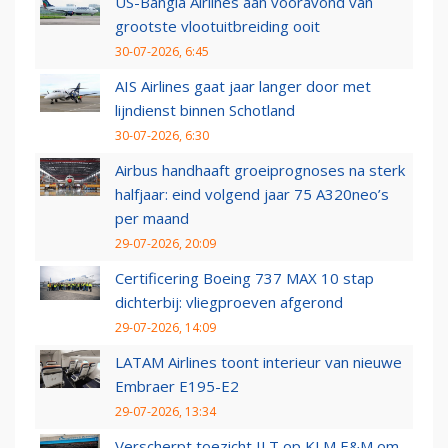
US-Bangla Airlines aan vooravond van
grootste vlootuitbreiding ooit
30-07-2026, 6:45
AIS Airlines gaat jaar langer door met
lijndienst binnen Schotland
30-07-2026, 6:30
Airbus handhaaft groeiprognoses na sterk
halfjaar: eind volgend jaar 75 A320neo’s
per maand
29-07-2026, 20:09
Certificering Boeing 737 MAX 10 stap
dichterbij: vliegproeven afgerond
29-07-2026, 14:09
LATAM Airlines toont interieur van nieuwe
Embraer E195-E2
29-07-2026, 13:34
Verscherpt toezicht ILT op KLM E&M om