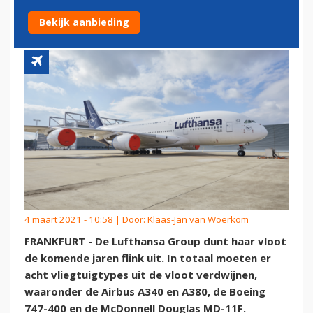
400 EN MD-11 WEG
Bekijk aanbieding
4 maart 2021 - 10:58 | Door:
Klaas-Jan van Woerkom
FRANKFURT - De Lufthansa Group dunt haar vloot
de komende jaren flink uit. In totaal moeten er
acht vliegtuigtypes uit de vloot verdwijnen,
waaronder de Airbus A340 en A380, de Boeing
747-400 en de McDonnell Douglas MD-11F.