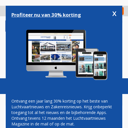
Overslaan
en
x
Digitaal Magazine
Registreer
Check in
naar
Profiteer nu van 30% korting
de
inhoud
gaan
Magazine
Podcasts
Vacatures
Toggl
naviga
Ontvang een jaar lang 30% korting op het beste van
Luchtvaartnieuws en Zakenreisnieuws. Krijg onbeperkt
toegang tot al het nieuws en de bijbehorende Apps.
LUFTHANSA GROUP DUNT
Ontvang tevens 12 maanden het Luchtvaartnieuws
VLOOT UIT: A380, A340, 747-
Magazine in de mail of op de mat.