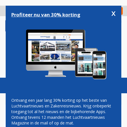
Overslaan
en
x
Digitaal Magazine
Registreer
Check in
naar
Profiteer nu van 30% korting
de
inhoud
gaan
Magazine
Podcasts
Vacatures
Toggl
naviga
Ontvang een jaar lang 30% korting op het beste van
Luchtvaartnieuws en Zakenreisnieuws. Krijg onbeperkt
toegang tot al het nieuws en de bijbehorende Apps.
LUFTHANSA HOUDT
Ontvang tevens 12 maanden het Luchtvaartnieuws
MIDDENSTOELEN BUSINESS
Magazine in de mail of op de mat.