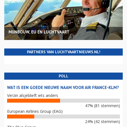
MIJNBOUW, EU EN LUCHTVAART
PARTNERS VAN LUCHTVAARTNIEUWS.NL!
POLL
WAT IS EEN GOEDE NIEUWE NAAM VOOR AIR FRANCE-KLM?
Verzin alsjeblieft iets anders
47% (81 stemmen)
European Airlines Group (EAG)
24% (42 stemmen)