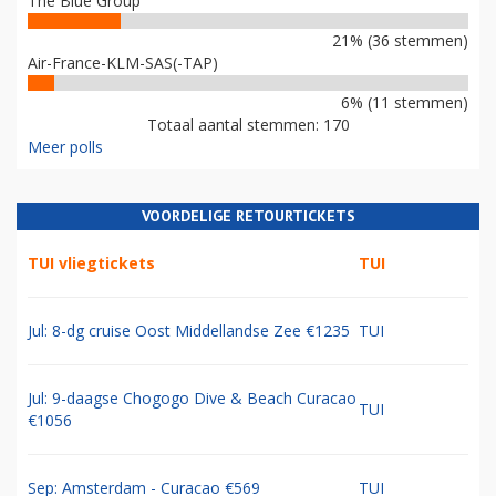
The Blue Group
21% (36 stemmen)
Air-France-KLM-SAS(-TAP)
6% (11 stemmen)
Totaal aantal stemmen: 170
Meer polls
VOORDELIGE RETOURTICKETS
TUI vliegtickets
TUI
Jul: 8-dg cruise Oost Middellandse Zee €1235
TUI
Jul: 9-daagse Chogogo Dive & Beach Curacao
TUI
€1056
Sep: Amsterdam - Curacao €569
TUI