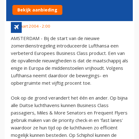
CLASS VRIJ
Bekijk aanbieding
29 maart 2004 - 2:00
AMSTERDAM - Bij de start van de nieuwe
zomerdienstregeling introduceerde Lufthansa een
verbeterd Europees Business Class product. Een van
de opvallende nieuwigheden is dat de maatschappij als
enige in Europa de middenstoelen vrijhoudt. Volgens
Lufthansa neemt daardoor de bewegings- en
opbergruimte met vijftig procent toe.
Ook op de grond verandert het één en ander. Op bijna
alle Duitse luchthavens kunnen Business Class
passagiers, Miles & More Senators en Frequent Flyers
gebruik maken van de priority check-in en 'fast lanes'
waardoor ze hun tijd op de luchthaven zo efficiënt
mogelijk kunnen besteden. Op Schiphol kunnen de