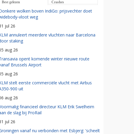
Best gelezen
Crashes
Donkere wolken boven IndiGo: prijsvechter doet
widebody-vloot weg
31 jul 26
KLM annuleert meerdere vluchten naar Barcelona
door staking
05 aug 26
Transavia opent komende winter nieuwe route
vanaf Brussels Airport
05 aug 26
KLM stelt eerste commerciële vlucht met Airbus
A350-900 uit
06 aug 26
Voormalig financieel directeur KLM Erik Swelheim
aan de slag bij ProRail
31 jul 26
Groningen vanaf nu verbonden met Esbjerg: 'scheelt