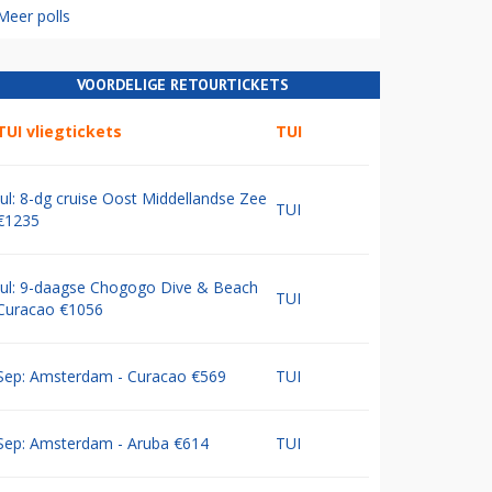
Meer polls
VOORDELIGE RETOURTICKETS
TUI vliegtickets
TUI
Jul: 8-dg cruise Oost Middellandse Zee
TUI
€1235
Jul: 9-daagse Chogogo Dive & Beach
TUI
Curacao €1056
Sep: Amsterdam - Curacao €569
TUI
Sep: Amsterdam - Aruba €614
TUI