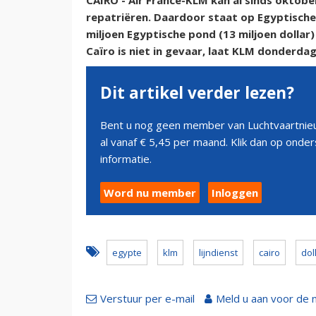
CAIRO - Air France-KLM kan al sinds oktobe
repatriëren. Daardoor staat op Egyptisch
miljoen Egyptische pond (13 miljoen dollar
Caïro is niet in gevaar, laat KLM donderda
Dit artikel verder lezen?
Bent u nog geen member van Luchtvaartnieu
al vanaf € 5,45 per maand. Klik dan op ond
informatie.
Word nu member
Inloggen
egypte
klm
lijndienst
cairo
dol
Verstuur per e-mail
Meld u aan voor de 