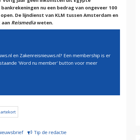
r vorig jaar geen inkomsten uit Egypte
e bankrekeningen nu een bedrag van ongeveer 100
) open. De lijndienst van KLM tussen Amsterdam en
g aan
Reismedia
weten.
ws.nl en Zakenreisnieuws.nl? Een membership is er
erstaande 'Word nu member' button voor meer
lartekort
nieuwsbrief
Tip de redactie