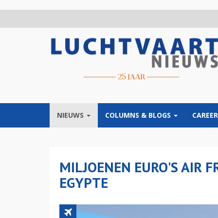
Overslaan
en
naar
de
inhoud
gaan
NIEUWS
COLUMNS & BLOGS
CAREER
MILJOENEN EURO'S AIR F
EGYPTE