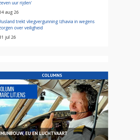
zeven uur rijden'
04 aug 26
Rusland trekt vliegvergunning Izhavia in wegens
zorgen over veiligheid
31 jul 26
COLUMNS
MIJNBOUW, EU EN LUCHTVAART