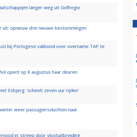
aatschappijen langer weg uit Golfregio
er uit: opnieuw drie nieuwe bestemmingen
rust bij Portugese vakbond over overname TAP te
hol opent op 6 augustus haar deuren
t Esbjerg: 'scheelt zeven uur rijden'
 winter weer passagiersvluchten naar
ernood in: streep door vlootuitbreiding