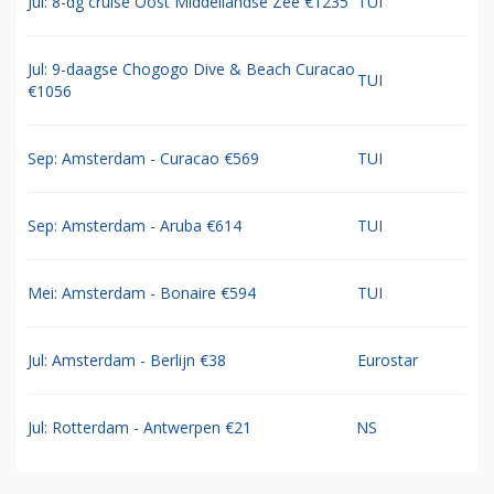
Jul: 8-dg cruise Oost Middellandse Zee €1235
TUI
Jul: 9-daagse Chogogo Dive & Beach Curacao
TUI
€1056
Sep: Amsterdam - Curacao €569
TUI
Sep: Amsterdam - Aruba €614
TUI
Mei: Amsterdam - Bonaire €594
TUI
Jul: Amsterdam - Berlijn €38
Eurostar
Jul: Rotterdam - Antwerpen €21
NS