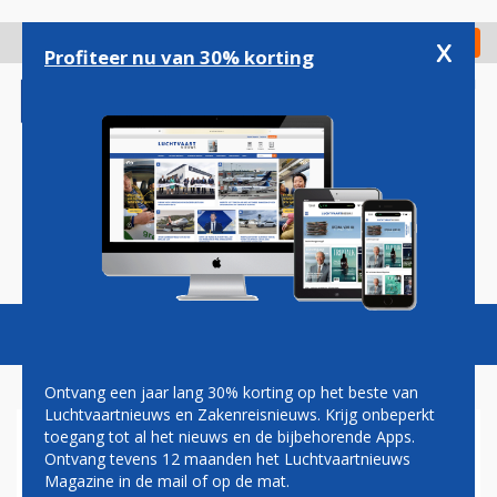
Overslaan
en
x
Digitaal Magazine
Registreer
Check in
naar
Profiteer nu van 30% korting
de
inhoud
gaan
Magazine
Podcasts
Vacatures
Toggl
naviga
Ontvang een jaar lang 30% korting op het beste van
Luchtvaartnieuws en Zakenreisnieuws. Krijg onbeperkt
toegang tot al het nieuws en de bijbehorende Apps.
NIEUWE STAKINGEN OP
Ontvang tevens 12 maanden het Luchtvaartnieuws
KOMST BIJ BRITISH AIRWAYS
Magazine in de mail of op de mat.