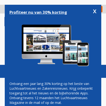
Overslaan
en
x
Digitaal Magazine
Registreer
Check in
naar
Profiteer nu van 30% korting
de
inhoud
gaan
Magazine
Podcasts
Vacatures
Toggl
naviga
Ontvang een jaar lang 30% korting op het beste van
Luchtvaartnieuws en Zakenreisnieuws. Krijg onbeperkt
toegang tot al het nieuws en de bijbehorende Apps.
PATIËNT OVERLEDEN,
Ontvang tevens 12 maanden het Luchtvaartnieuws
OPERATIE GESLAAGD:
Magazine in de mail of op de mat.