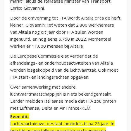
markt”, aldus de Italiaanse minister van Transport,
Enrico Giovannini.
Door de omvorming tot ITA wordt Alitalia circa de helft
kleiner. Giovannini liet weten dat 2.800 werknemers
van Alitalia nog dit jaar door ITA zullen worden
ingehuurd, en nog eens 5.750 in 2022. Momenteel
werken er 11.000 mensen bij Alitalia.
De Europese Commissie eist verder dat de
afhandelings- en onderhoudsactiviteiten van Alitalia
worden losgekoppeld van de luchtvaarttak. Ook moet
ITA start- en landingsrechten opgeven.
Over samenwerking met andere
luchtvaartmaatschappijen is niets bekendgemaakt.
Eerder meldden Italiaanse media dat ITA zou praten
met Lufthansa, Delta en Air France-KLM.
Even dit:
Luchtvaartnieuws bestaat inmiddels bijna 25 jaar. In
een tijd waarin talloze vergelijkbare bronnen en