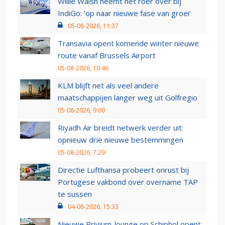
Willie Walsh neemt het roer over bij
IndiGo: 'op naar nieuwe fase van groei'
05-08-2026, 11:37
Transavia opent komende winter nieuwe
route vanaf Brussels Airport
05-08-2026, 10:46
KLM blijft net als veel andere
maatschappijen langer weg uit Golfregio
05-08-2026, 9:00
Riyadh Air breidt netwerk verder uit:
opnieuw drie nieuwe bestemmingen
05-08-2026, 7:29
Directie Lufthansa probeert onrust bij
Portugese vakbond over overname TAP
te sussen
04-08-2026, 15:33
Nieuwe Privium-lounge op Schiphol opent