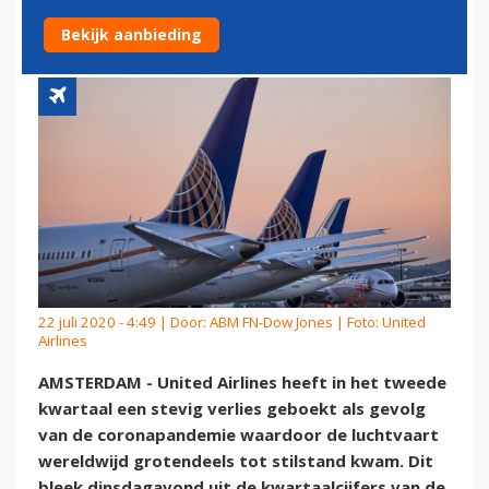
KWARTAAL OOIT
Bekijk aanbieding
22 juli 2020 - 4:49 | Door:
ABM FN-Dow Jones
| Foto: United
Airlines
AMSTERDAM - United Airlines heeft in het tweede
kwartaal een stevig verlies geboekt als gevolg
van de coronapandemie waardoor de luchtvaart
wereldwijd grotendeels tot stilstand kwam. Dit
bleek dinsdagavond uit de kwartaalcijfers van de