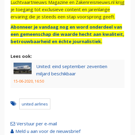
Luchtvaartnieuws Magazine en Zakenreisnieuws.nl krijg
je toegang tot exclusieve content en jarenlange
ervaring die je steeds een stap voorsprong geeft.
Abonneer je vandaag nog en word onderdeel van
een gemeenschap die waarde hecht aan kwaliteit,
betrouwbaarheid en échte journalistiek.
Lees ook:
United: eind september zeventien
miljard beschikbaar
15-06-2020, 16:50
united airlines
Verstuur per e-mail
Meld u aan voor de nieuwsbrief