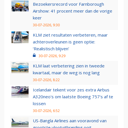
Bezoekersrecord voor Farnborough
Airshow: 41 procent meer dan de vorige
keer
30-07-2026, 9:30
KLM ziet resultaten verbeteren, maar
achteroverleunen is geen optie:
‘Realistisch blijven’
30-07-2026, 9:29
KLM laat verbetering zien in tweede
kwartaal, maar de weg is nog lang
30-07-2026, 8:22
Icelandair tekent voor zes extra Airbus
A320neo's om laatste Boeing 757's af te
lossen
30-07-2026, 6:52
US-Bangla Airlines aan vooravond van
grootste vlootuitbreiding ooit