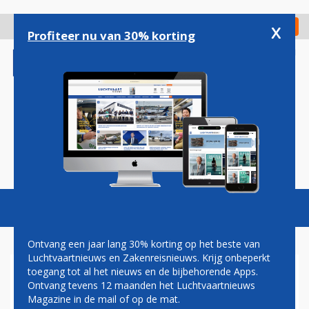
Overslaan
en
x
Digitaal Magazine
Registreer
Check in
naar
Profiteer nu van 30% korting
de
inhoud
gaan
Magazine
Podcasts
Vacatures
Toggl
naviga
Ontvang een jaar lang 30% korting op het beste van
Luchtvaartnieuws en Zakenreisnieuws. Krijg onbeperkt
toegang tot al het nieuws en de bijbehorende Apps.
RODE CIJFERS UNITED
Ontvang tevens 12 maanden het Luchtvaartnieuws
AIRLINES IN MOEILIJKSTE
Magazine in de mail of op de mat.