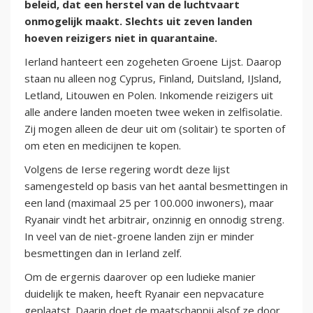
beleid, dat een herstel van de luchtvaart
onmogelijk maakt. Slechts uit zeven landen
hoeven reizigers niet in quarantaine.
Ierland hanteert een zogeheten Groene Lijst. Daarop
staan nu alleen nog Cyprus, Finland, Duitsland, IJsland,
Letland, Litouwen en Polen. Inkomende reizigers uit
alle andere landen moeten twee weken in zelfisolatie.
Zij mogen alleen de deur uit om (solitair) te sporten of
om eten en medicijnen te kopen.
Volgens de Ierse regering wordt deze lijst
samengesteld op basis van het aantal besmettingen in
een land (maximaal 25 per 100.000 inwoners), maar
Ryanair vindt het arbitrair, onzinnig en onnodig streng.
In veel van de niet-groene landen zijn er minder
besmettingen dan in Ierland zelf.
Om de ergernis daarover op een ludieke manier
duidelijk te maken, heeft Ryanair een nepvacature
geplaatst. Daarin doet de maatschappij alsof ze door