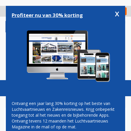
Overslaan
en
x
Digitaal Magazine
Registreer
Check in
naar
Profiteer nu van 30% korting
de
inhoud
gaan
Magazine
Podcasts
Vacatures
Toggl
naviga
Ontvang een jaar lang 30% korting op het beste van
Luchtvaartnieuws en Zakenreisnieuws. Krijg onbeperkt
toegang tot al het nieuws en de bijbehorende Apps.
RYANAIR MAAKT MET
Ontvang tevens 12 maanden het Luchtvaartnieuws
NEPVACATURE
Magazine in de mail of op de mat.