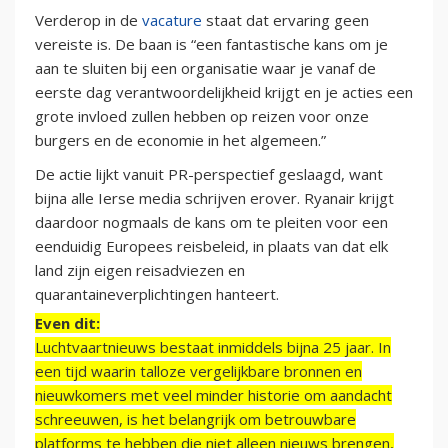
Verderop in de
vacature
staat dat ervaring geen
vereiste is. De baan is “een fantastische kans om je
aan te sluiten bij een organisatie waar je vanaf de
eerste dag verantwoordelijkheid krijgt en je acties een
grote invloed zullen hebben op reizen voor onze
burgers en de economie in het algemeen.”
De actie lijkt vanuit PR-perspectief geslaagd, want
bijna alle Ierse media schrijven erover. Ryanair krijgt
daardoor nogmaals de kans om te pleiten voor een
eenduidig Europees reisbeleid, in plaats van dat elk
land zijn eigen reisadviezen en
quarantaineverplichtingen hanteert.
Even dit:
Luchtvaartnieuws bestaat inmiddels bijna 25 jaar. In
een tijd waarin talloze vergelijkbare bronnen en
nieuwkomers met veel minder historie om aandacht
schreeuwen, is het belangrijk om betrouwbare
platforms te hebben die niet alleen nieuws brengen,