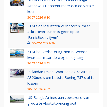
Bezoekersrecord voor Farnborough
Airshow: 41 procent meer dan de vorige
keer
30-07-2026, 9:30
KLM ziet resultaten verbeteren, maar
achteroverleunen is geen optie:
‘Realistisch blijven’
30-07-2026, 9:29
KLM laat verbetering zien in tweede
kwartaal, maar de weg is nog lang
30-07-2026, 8:22
Icelandair tekent voor zes extra Airbus
A320neo's om laatste Boeing 757's af te
lossen
30-07-2026, 6:52
US-Bangla Airlines aan vooravond van
grootste vlootuitbreiding ooit