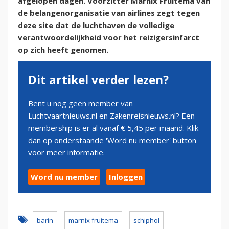
afgelopen dagen. Voorzitter Marnix Fruitema van
de belangenorganisatie van airlines zegt tegen
deze site dat de luchthaven de volledige
verantwoordelijkheid voor het reizigersinfarct
op zich heeft genomen.
Dit artikel verder lezen?
Bent u nog geen member van
Luchtvaartnieuws.nl en Zakenreisnieuws.nl? Een
membership is er al vanaf € 5,45 per maand. Klik
dan op onderstaande 'Word nu member' button
voor meer informatie.
Word nu member
Inloggen
barin
marnix fruitema
schiphol