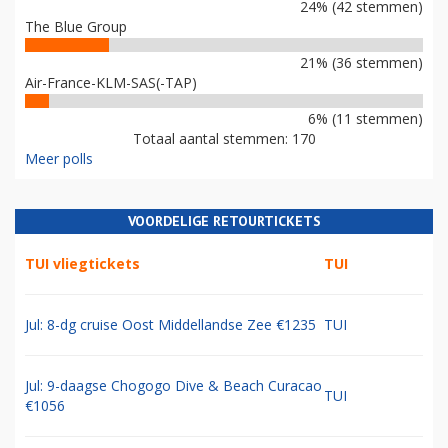
24% (42 stemmen)
The Blue Group
21% (36 stemmen)
Air-France-KLM-SAS(-TAP)
6% (11 stemmen)
Totaal aantal stemmen: 170
Meer polls
VOORDELIGE RETOURTICKETS
TUI vliegtickets
TUI
Jul: 8-dg cruise Oost Middellandse Zee €1235
TUI
Jul: 9-daagse Chogogo Dive & Beach Curacao
TUI
€1056