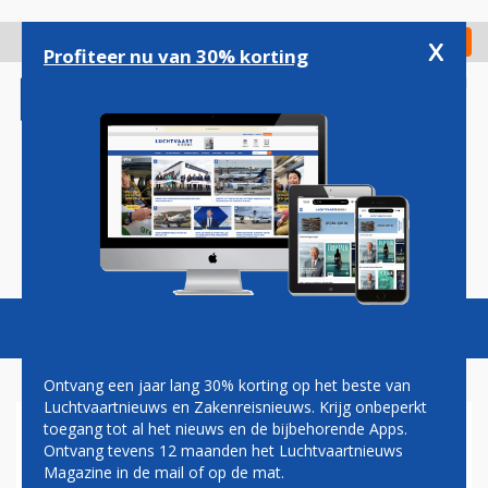
Overslaan
en
x
Digitaal Magazine
Registreer
Check in
naar
Profiteer nu van 30% korting
de
inhoud
gaan
Magazine
Podcasts
Vacatures
Toggl
naviga
Ontvang een jaar lang 30% korting op het beste van
Luchtvaartnieuws en Zakenreisnieuws. Krijg onbeperkt
toegang tot al het nieuws en de bijbehorende Apps.
SCHIPHOL ZEGT TOE
Ontvang tevens 12 maanden het Luchtvaartnieuws
AIRLINES SCHADELOOS TE
Magazine in de mail of op de mat.