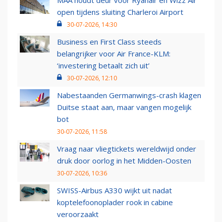
MAA houdt deur voor Ryanair en Wizz Air
open tijdens sluiting Charleroi Airport
30-07-2026, 14:30
Business en First Class steeds
belangrijker voor Air France-KLM:
‘investering betaalt zich uit’
30-07-2026, 12:10
Nabestaanden Germanwings-crash klagen
Duitse staat aan, maar vangen mogelijk
bot
30-07-2026, 11:58
Vraag naar vliegtickets wereldwijd onder
druk door oorlog in het Midden-Oosten
30-07-2026, 10:36
SWISS-Airbus A330 wijkt uit nadat
koptelefoonoplader rook in cabine
veroorzaakt