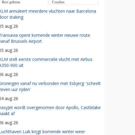
Best gelezen
Crashes
KLM annuleert meerdere vluchten naar Barcelona
door staking
05 aug 26
Transavia opent komende winter nieuwe route
vanaf Brussels Airport
05 aug 26
KLM stelt eerste commerciële vlucht met Airbus
A350-900 uit
06 aug 26
Groningen vanaf nu verbonden met Esbjerg: 'scheelt
zeven uur rijden'
04 aug 26
easyJet wordt overgenomen door Apollo, Castlelake
haakt af
06 aug 26
Luchthaven Luik krijgt komende winter weer