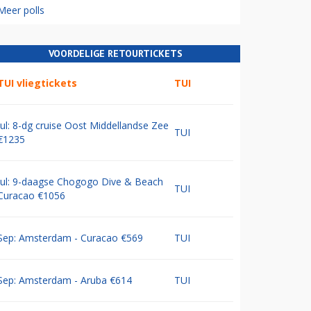
Meer polls
VOORDELIGE RETOURTICKETS
TUI vliegtickets
TUI
Jul: 8-dg cruise Oost Middellandse Zee
TUI
€1235
Jul: 9-daagse Chogogo Dive & Beach
TUI
Curacao €1056
Sep: Amsterdam - Curacao €569
TUI
Sep: Amsterdam - Aruba €614
TUI