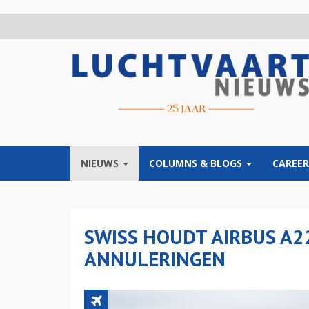
Overslaan
en
naar
de
inhoud
gaan
NIEUWS
COLUMNS & BLOGS
CAREER
SWISS HOUDT AIRBUS A2
ANNULERINGEN