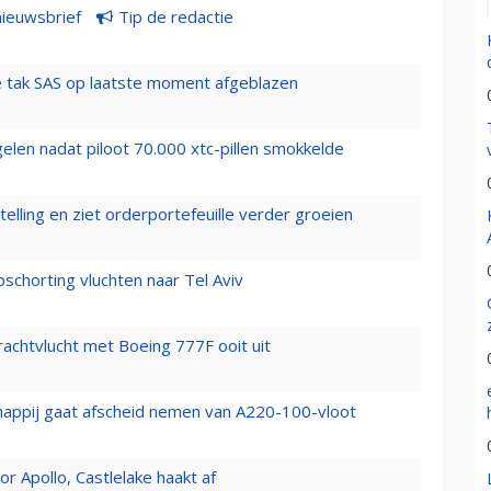
nieuwsbrief
Tip de redactie
 tak SAS op laatste moment afgeblazen
elen nadat piloot 70.000 xtc-pillen smokkelde
elling en ziet orderportefeuille verder groeien
chorting vluchten naar Tel Aviv
vrachtvlucht met Boeing 777F ooit uit
happij gaat afscheid nemen van A220-100-vloot
 Apollo, Castlelake haakt af