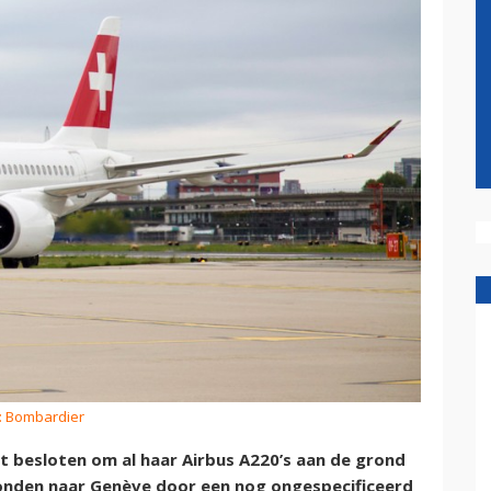
: Bombardier
ft besloten om al haar Airbus A220’s aan de grond
onden naar Gen
è
ve door een nog ongespecificeerd