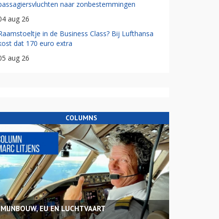
passagiersvluchten naar zonbestemmingen
04 aug 26
Raamstoeltje in de Business Class? Bij Lufthansa
kost dat 170 euro extra
05 aug 26
COLUMNS
MIJNBOUW, EU EN LUCHTVAART