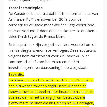
Transformatieplan
De Canadees benadrukt dat het transformatieplan van
Air France-KLM van november 2019 door de
coronacrisis versneld moet worden uitgevoerd. "We
moeten veel meer doen om onze kosten te drukken",
aldus Smith tegen de Franse krant.
Smith sprak ook zijn zorg uit over een voorstel om de
Franse vliegtaks enorm te verhogen. Deze ecotaks is
volgens hem catastrofaal voor Air France-KLM en
contraproductief voor het milieu omdat het
investeringen in verduurzaming in de weg staat.
Even dit:
Luchtvaartnieuws bestaat inmiddels bijna 25 jaar. In
een tijd waarin talloze vergelijkbare bronnen en
nieuwkomers met veel minder historie om aandacht
schreeuwen, is het belangrijk om betrouwbare
platforms te hebben die niet alleen nieuws brengen,