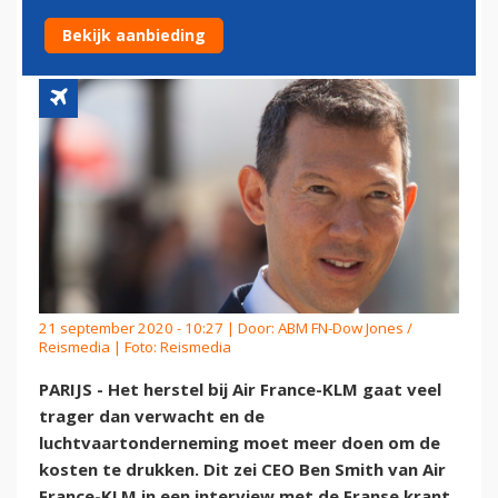
DRUKKEN
Bekijk aanbieding
21 september 2020 - 10:27 | Door:
ABM FN-Dow Jones /
Reismedia
| Foto: Reismedia
PARIJS - Het herstel bij Air France-KLM gaat veel
trager dan verwacht en de
luchtvaartonderneming moet meer doen om de
kosten te drukken. Dit zei CEO Ben Smith van Air
France-KLM in een interview met de Franse krant