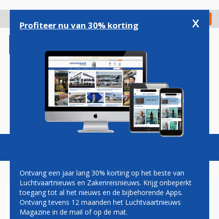
Overslaan
en
x
Digitaal Magazine
Registreer
Check in
naar
Profiteer nu van 30% korting
de
inhoud
gaan
Magazine
Podcasts
Vacatures
Toggl
naviga
Ontvang een jaar lang 30% korting op het beste van
Luchtvaartnieuws en Zakenreisnieuws. Krijg onbeperkt
toegang tot al het nieuws en de bijbehorende Apps.
TOPMAN AIR FRANCE-KLM:
Ontvang tevens 12 maanden het Luchtvaartnieuws
MEER DOEN OM KOSTEN TE
Magazine in de mail of op de mat.