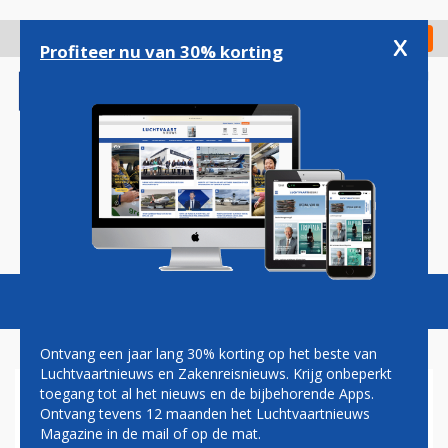
Overslaan
en
x
Digitaal Magazine
Registreer
Check in
naar
Profiteer nu van 30% korting
de
inhoud
gaan
Magazine
Podcasts
Vacatures
Toggl
naviga
Ontvang een jaar lang 30% korting op het beste van
Luchtvaartnieuws en Zakenreisnieuws. Krijg onbeperkt
toegang tot al het nieuws en de bijbehorende Apps.
TREINREIZIGERS TUSSEN
Ontvang tevens 12 maanden het Luchtvaartnieuws
SCHIPHOL EN BELGIË
Magazine in de mail of op de mat.