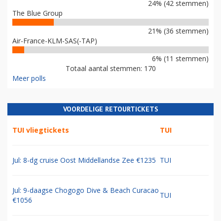
24% (42 stemmen)
The Blue Group
21% (36 stemmen)
Air-France-KLM-SAS(-TAP)
6% (11 stemmen)
Totaal aantal stemmen: 170
Meer polls
VOORDELIGE RETOURTICKETS
TUI vliegtickets
TUI
Jul: 8-dg cruise Oost Middellandse Zee €1235
TUI
Jul: 9-daagse Chogogo Dive & Beach Curacao
TUI
€1056