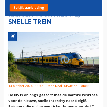
KUNNEN UITNODIGING
Bekijk aanbieding
KRIJGEN VOOR NIEUWE,
SNELLE TREIN
14 oktober 2024 - 11:46 | Door:
Neal Luitwieler
| Foto: NS
De NS is onlangs gestart met de laatste testfase
voor de nieuwe, snelle Intercity naar België.
Reizigers die online een ticket kopen voor de IC