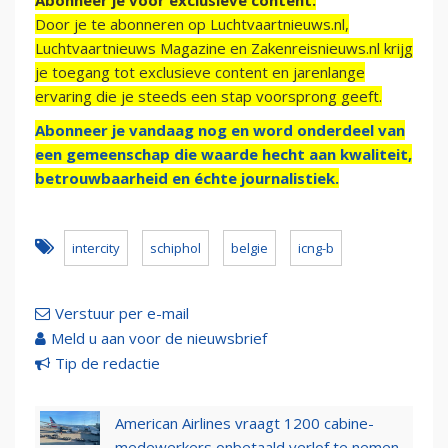
Abonneer je voor exclusieve content:
Door je te abonneren op Luchtvaartnieuws.nl,
Luchtvaartnieuws Magazine en Zakenreisnieuws.nl krijg
je toegang tot exclusieve content en jarenlange
ervaring die je steeds een stap voorsprong geeft.
Abonneer je vandaag nog en word onderdeel van
een gemeenschap die waarde hecht aan kwaliteit,
betrouwbaarheid en échte journalistiek.
intercity
schiphol
belgie
icng-b
Verstuur per e-mail
Meld u aan voor de nieuwsbrief
Tip de redactie
American Airlines vraagt 1200 cabine-
medewerkers onbetaald verlof te nemen