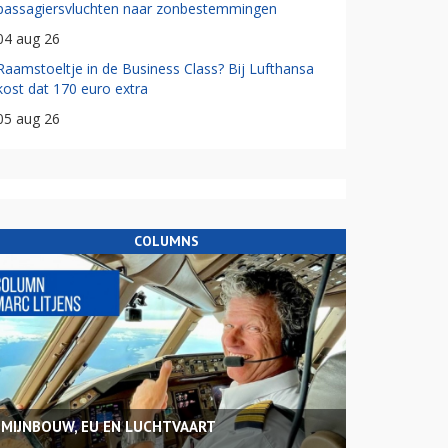
passagiersvluchten naar zonbestemmingen
04 aug 26
Raamstoeltje in de Business Class? Bij Lufthansa
kost dat 170 euro extra
05 aug 26
COLUMNS
MIJNBOUW, EU EN LUCHTVAART