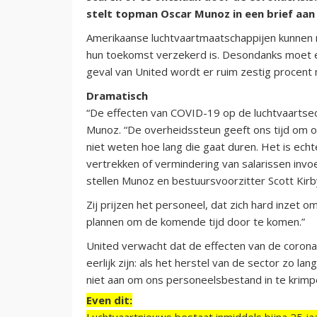
stelt topman Oscar Munoz in een brief aa
Amerikaanse luchtvaartmaatschappijen kunnen 
hun toekomst verzekerd is. Desondanks moet er
geval van United wordt er ruim zestig procent
Dramatisch
“De effecten van COVID-19 op de luchtvaartsect
Munoz. “De overheidssteun geeft ons tijd om o
niet weten hoe lang die gaat duren. Het is echt
vertrekken of vermindering van salarissen inv
stellen Munoz en bestuursvoorzitter Scott Kirb
Zij prijzen het personeel, dat zich hard inzet 
plannen om de komende tijd door te komen.”
United verwacht dat de effecten van de corona
eerlijk zijn: als het herstel van de sector zo l
niet aan om ons personeelsbestand in te krimp
Even dit:
Luchtvaartnieuws bestaat inmiddels bijna 25 jaa