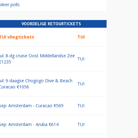
Meer polls
VOORDELIGE RETOURTICKETS
TUI vliegtickets
TUI
Jul: 8-dg cruise Oost Middellandse Zee
TUI
€1235
Jul: 9-daagse Chogogo Dive & Beach
TUI
Curacao €1056
Sep: Amsterdam - Curacao €569
TUI
Sep: Amsterdam - Aruba €614
TUI