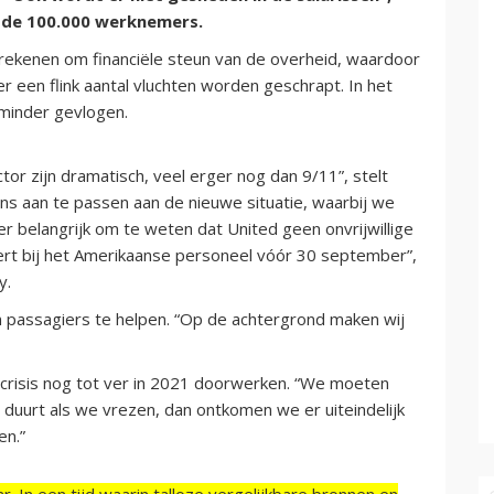
n de 100.000 werknemers.
rekenen om financiële steun van de overheid, waardoor
 een flink aantal vluchten worden geschrapt. In het
 minder gevlogen.
or zijn dramatisch, veel erger nog dan 9/11”, stelt
ns aan te passen aan de nieuwe situatie, waarbij we
er belangrijk om te weten dat United geen onvrijwillige
oert bij het Amerikaanse personeel vóór 30 september”,
y.
om passagiers te helpen. “Op de achtergrond maken wij
crisis nog tot ver in 2021 doorwerken. “We moeten
ang duurt als we vrezen, dan ontkomen we er uiteindelijk
en.”
r. In een tijd waarin talloze vergelijkbare bronnen en