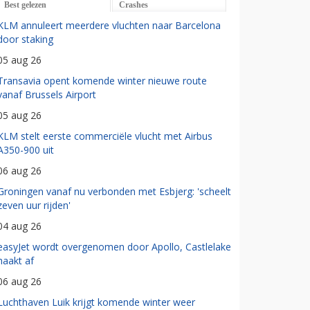
Best gelezen
Crashes
KLM annuleert meerdere vluchten naar Barcelona
door staking
05 aug 26
Transavia opent komende winter nieuwe route
vanaf Brussels Airport
05 aug 26
KLM stelt eerste commerciële vlucht met Airbus
A350-900 uit
06 aug 26
Groningen vanaf nu verbonden met Esbjerg: 'scheelt
zeven uur rijden'
04 aug 26
easyJet wordt overgenomen door Apollo, Castlelake
haakt af
06 aug 26
Luchthaven Luik krijgt komende winter weer