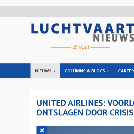
Overslaan
en
naar
de
inhoud
gaan
NIEUWS
COLUMNS & BLOGS
CAREER
UNITED AIRLINES: VOOR
ONTSLAGEN DOOR CRISIS