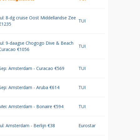
Jul: 8-dg cruise Oost Middellandse Zee
TUI
€1235
Jul: 9-daagse Chogogo Dive & Beach
TUI
Curacao €1056
Sep: Amsterdam - Curacao €569
TUI
Sep: Amsterdam - Aruba €614
TUI
Mei: Amsterdam - Bonaire €594
TUI
Jul: Amsterdam - Berlijn €38
Eurostar