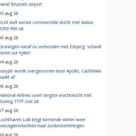
vanaf Brussels Airport
05 aug 26
KLM stelt eerste commerciële vlucht met Airbus
A350-900 uit
06 aug 26
Groningen vanaf nu verbonden met Esbjerg: 'scheelt
zeven uur rijden'
04 aug 26
easyJet wordt overgenomen door Apollo, Castlelake
haakt af
06 aug 26
National Airlines voert langste vrachtvlucht met
Boeing 777F ooit uit
07 aug 26
Luchthaven Luik krijgt komende winter weer
passagiersvluchten naar zonbestemmingen
04 aug 26