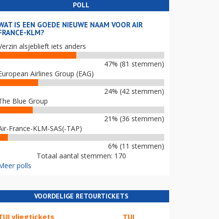
POLL
WAT IS EEN GOEDE NIEUWE NAAM VOOR AIR
FRANCE-KLM?
Verzin alsjeblieft iets anders
47% (81 stemmen)
European Airlines Group (EAG)
24% (42 stemmen)
The Blue Group
21% (36 stemmen)
Air-France-KLM-SAS(-TAP)
6% (11 stemmen)
Totaal aantal stemmen: 170
Meer polls
VOORDELIGE RETOURTICKETS
TUI vliegtickets
TUI