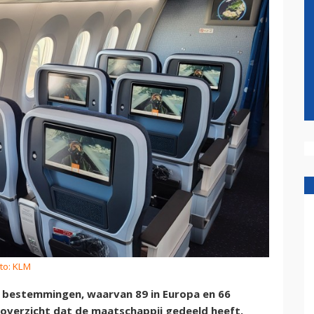
to: KLM
 bestemmingen, waarvan 89 in Europa en 66
nsoverzicht dat de maatschappij gedeeld heeft.