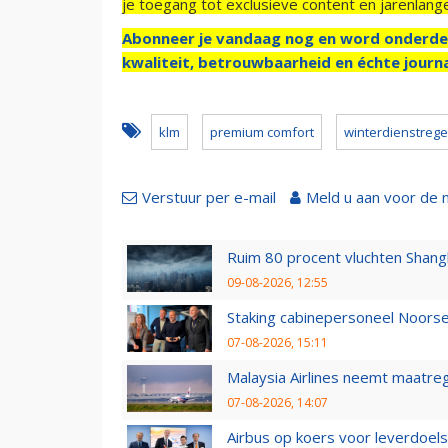
je toegang tot exclusieve content en jarenlang
Abonneer je vandaag nog en word onderde
kwaliteit, betrouwbaarheid en échte journa
klm
premium comfort
winterdienstrege
Verstuur per e-mail
Meld u aan voor de 
Ruim 80 procent vluchten Shang
09-08-2026, 12:55
Staking cabinepersoneel Noorse
07-08-2026, 15:11
Malaysia Airlines neemt maatreg
07-08-2026, 14:07
Airbus op koers voor leverdoelst