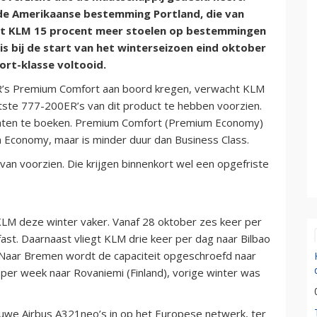
gde Amerikaanse bestemming Portland, die van
t KLM 15 procent meer stoelen op bestemmingen
 is bij de start van het winterseizoen eind oktober
ort-klasse voltooid.
R’s Premium Comfort aan boord kregen, verwacht KLM
atste 777-200ER’s van dit product te hebben voorzien.
uchten te boeken. Premium Comfort (Premium Economy)
 Economy, maar is minder duur dan Business Class.
van voorzien. Die krijgen binnenkort wel een opgefriste
KLM deze winter vaker. Vanaf 28 oktober zes keer per
fast. Daarnaast vliegt KLM drie keer per dag naar Bilbao
. Naar Bremen wordt de capaciteit opgeschroefd naar
r per week naar Rovaniemi (Finland), vorige winter was
uwe Airbus A321neo’s in op het Europese netwerk, ter