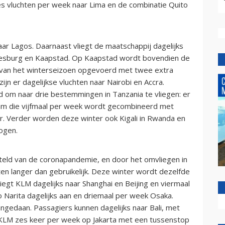
zes vluchten per week naar Lima en de combinatie Quito
ar Lagos. Daarnaast vliegt de maatschappij dagelijks
nnesburg en Kaapstad. Op Kaapstad wordt bovendien de
e van het winterseizoen opgevoerd met twee extra
jn er dagelijkse vluchten naar Nairobi en Accra.
 om naar drie bestemmingen in Tanzania te vliegen: er
laam die vijfmaal per week wordt gecombineerd met
. Verder worden deze winter ook Kigali in Rwanda en
ogen.
rsteld van de coronapandemie, en door het omvliegen in
ten langer dan gebruikelijk. Deze winter wordt dezelfde
liegt KLM dagelijks naar Shanghai en Beijing en viermaal
Narita dagelijks aan en driemaal per week Osaka.
angedaan. Passagiers kunnen dagelijks naar Bali, met
t KLM zes keer per week op Jakarta met een tussenstop