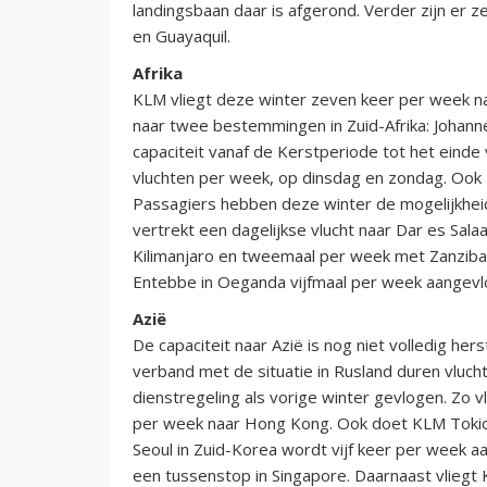
landingsbaan daar is afgerond. Verder zijn er 
en Guayaquil.
Afrika
KLM vliegt deze winter zeven keer per week na
naar twee bestemmingen in Zuid-Afrika: Joha
capaciteit vanaf de Kerstperiode tot het eind
vluchten per week, op dinsdag en zondag. Ook zi
Passagiers hebben deze winter de mogelijkheid
vertrekt een dagelijkse vlucht naar Dar es Sa
Kilimanjaro en tweemaal per week met Zanzibar
Entebbe in Oeganda vijfmaal per week aangevl
Azië
De capaciteit naar Azië is nog niet volledig he
verband met de situatie in Rusland duren vluch
dienstregeling als vorige winter gevlogen. Zo v
per week naar Hong Kong. Ook doet KLM Tokio 
Seoul in Zuid-Korea wordt vijf keer per week a
een tussenstop in Singapore. Daarnaast vlieg