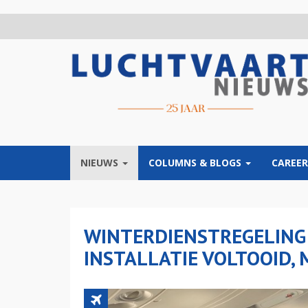
Overslaan
en
naar
de
inhoud
gaan
NIEUWS
COLUMNS & BLOGS
CAREER
WINTERDIENSTREGELING
INSTALLATIE VOLTOOID, 