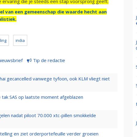
e ervaring die je steeds een stap voorsprong geeft.
el van een gemeenschap die waarde hecht aan
listiek.
ling
india
nieuwsbrief
Tip de redactie
hai gecancelled vanwege tyfoon, ook KLM vliegt niet
 tak SAS op laatste moment afgeblazen
elen nadat piloot 70.000 xtc-pillen smokkelde
elling en ziet orderportefeuille verder groeien