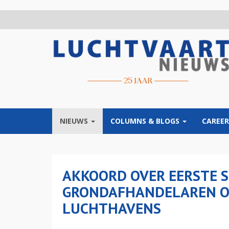
Overslaan
en
naar
de
inhoud
gaan
NIEUWS
COLUMNS & BLOGS
CAREER
AKKOORD OVER EERSTE 
GRONDAFHANDELAREN O
LUCHTHAVENS