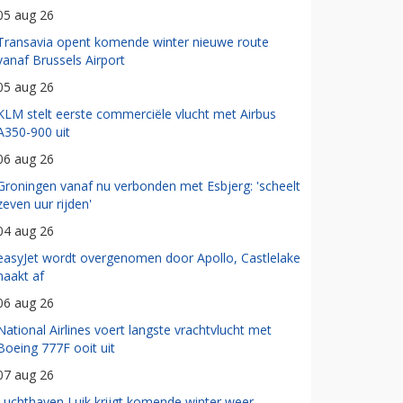
05 aug 26
Transavia opent komende winter nieuwe route
vanaf Brussels Airport
05 aug 26
KLM stelt eerste commerciële vlucht met Airbus
A350-900 uit
06 aug 26
Groningen vanaf nu verbonden met Esbjerg: 'scheelt
zeven uur rijden'
04 aug 26
easyJet wordt overgenomen door Apollo, Castlelake
haakt af
06 aug 26
National Airlines voert langste vrachtvlucht met
Boeing 777F ooit uit
07 aug 26
Luchthaven Luik krijgt komende winter weer