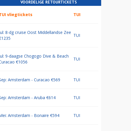
VOORDELIGE RETOURTICKETS
TUI vliegtickets
TUI
Jul: 8-dg cruise Oost Middellandse Zee
TUI
€1235
Jul: 9-daagse Chogogo Dive & Beach
TUI
Curacao €1056
Sep: Amsterdam - Curacao €569
TUI
Sep: Amsterdam - Aruba €614
TUI
Mei: Amsterdam - Bonaire €594
TUI