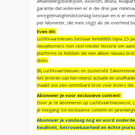
afhandelingsbedrijven, Axxicom, dnata, Aviapar
garantie dat iedereen er in die drie jaar minima
onregelmatigheidstoeslag bestaan en is er ee
per kilometer, die mee stijgt als de overheid be
Even dit:
Luchtvaartnieuws bestaat inmiddels bijna 25 jaa
nieuwkomers met veel minder historie om aand
platforms te hebben die niet alleen nieuws bre
doen.
Bij Luchtvaartnieuws en zustersite Zakenreisn
het leveren van het meest actuele en onafhankel
maakt ons een onmisbare bron voor lezers die g
Abonneer je voor exclusieve content:
Door je te abonneren op Luchtvaartnieuws.nl, 
je toegang tot exclusieve content en jarenlang
Abonneer je vandaag nog en word onderde
kwaliteit, betrouwbaarheid en échte journa