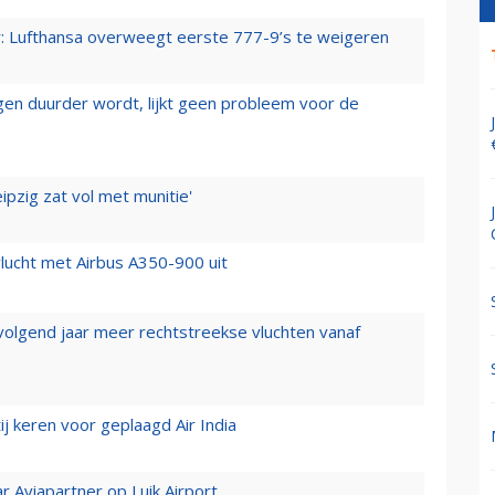
er: Lufthansa overweegt eerste 777-9’s te weigeren
iegen duurder wordt, lijkt geen probleem voor de
ipzig zat vol met munitie'
lucht met Airbus A350-900 uit
 volgend jaar meer rechtstreekse vluchten vanaf
j keren voor geplaagd Air India
r Aviapartner op Luik Airport