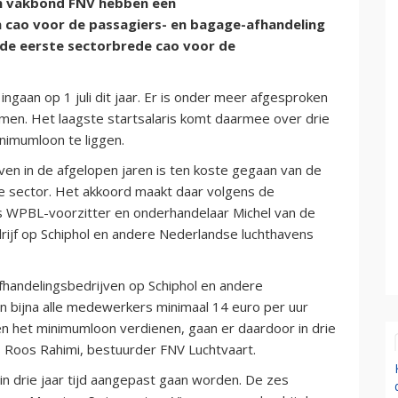
n vakbond FNV hebben een
n cao voor de passagiers- en bagage-afhandeling
s de eerste sectorbrede cao voor de
 ingaan op 1 juli dit jaar. Er is onder meer afgesproken
men. Het laagste startsalaris komt daarmee over drie
inimumloon te liggen.
jven in de afgelopen jaren is ten koste gegaan van de
 sector. Het akkoord maakt daar volgens de
ns WPBL-voorzitter en onderhandelaar Michel van de
ijf op Schiphol en andere Nederlandse luchthavens
fhandelingsbedrijven op Schiphol en andere
n bijna alle medewerkers minimaal 14 euro per uur
n het minimumloon verdienen, gaan er daardoor in drie
us Roos Rahimi, bestuurder FNV Luchtvaart.
 in drie jaar tijd aangepast gaan worden. De zes