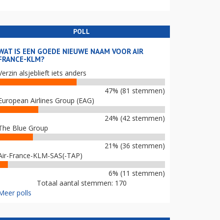
POLL
WAT IS EEN GOEDE NIEUWE NAAM VOOR AIR
FRANCE-KLM?
Verzin alsjeblieft iets anders
47% (81 stemmen)
European Airlines Group (EAG)
24% (42 stemmen)
The Blue Group
21% (36 stemmen)
Air-France-KLM-SAS(-TAP)
6% (11 stemmen)
Totaal aantal stemmen: 170
Meer polls