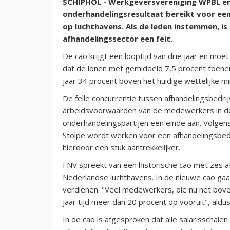
SCHIPHOL - Werkgeversvereniging WPBL e
onderhandelingsresultaat bereikt voor ee
op luchthavens. Als de leden instemmen, i
afhandelingssector een feit.
De cao krijgt een looptijd van drie jaar en moet
dat de lonen met gemiddeld 7,5 procent toene
jaar 34 procent boven het huidige wettelijke m
De felle concurrentie tussen afhandelingsbedri
arbeidsvoorwaarden van de medewerkers in de
onderhandelingspartijen een einde aan. Volge
Stolpe wordt werken voor een afhandelingsbedr
hierdoor een stuk aantrekkelijker.
FNV spreekt van een historische cao met zes a
Nederlandse luchthavens. In de nieuwe cao gaa
verdienen. "Veel medewerkers, die nu net bove
jaar tijd meer dan 20 procent op vooruit", ald
In de cao is afgesproken dat alle salarisschalen