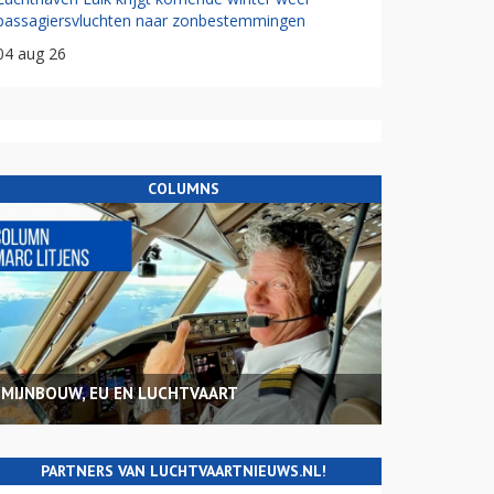
passagiersvluchten naar zonbestemmingen
04 aug 26
COLUMNS
MIJNBOUW, EU EN LUCHTVAART
PARTNERS VAN LUCHTVAARTNIEUWS.NL!