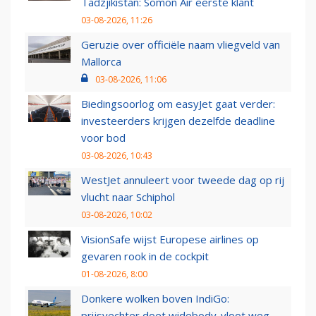
Tadzjikistan: Somon Air eerste klant
03-08-2026, 11:26
Geruzie over officiële naam vliegveld van
Mallorca
03-08-2026, 11:06
Biedingsoorlog om easyJet gaat verder:
investeerders krijgen dezelfde deadline
voor bod
03-08-2026, 10:43
WestJet annuleert voor tweede dag op rij
vlucht naar Schiphol
03-08-2026, 10:02
VisionSafe wijst Europese airlines op
gevaren rook in de cockpit
01-08-2026, 8:00
Donkere wolken boven IndiGo:
prijsvechter doet widebody-vloot weg