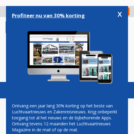
Overslaan
en
x
Digitaal Magazine
Registreer
Check in
naar
Profiteer nu van 30% korting
de
inhoud
gaan
Magazine
Podcasts
Vacatures
Toggl
naviga
Ontvang een jaar lang 30% korting op het beste van
Luchtvaartnieuws en Zakenreisnieuws. Krijg onbeperkt
toegang tot al het nieuws en de bijbehorende Apps.
BRUSSELS AIRPORT
Ontvang tevens 12 maanden het Luchtvaartnieuws
WAARSCHUWT VOOR
Magazine in de mail of op de mat.