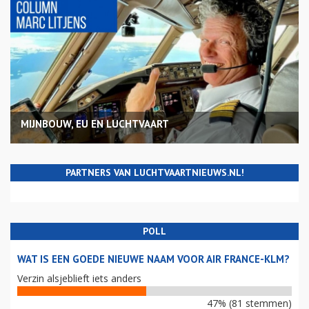
MIJNBOUW, EU EN LUCHTVAART
PARTNERS VAN LUCHTVAARTNIEUWS.NL!
POLL
WAT IS EEN GOEDE NIEUWE NAAM VOOR AIR FRANCE-KLM?
Verzin alsjeblieft iets anders
47% (81 stemmen)