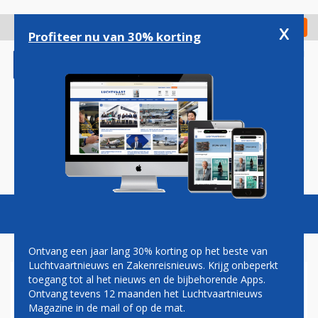
Overslaan
en
x
Digitaal Magazine
Registreer
Check in
naar
Profiteer nu van 30% korting
de
inhoud
gaan
Magazine
Podcasts
Vacatures
Toggl
naviga
Ontvang een jaar lang 30% korting op het beste van
Luchtvaartnieuws en Zakenreisnieuws. Krijg onbeperkt
toegang tot al het nieuws en de bijbehorende Apps.
PROEF MET ELEKTRISCHE
Ontvang tevens 12 maanden het Luchtvaartnieuws
VLIEGTUIGTREKKER OP
Magazine in de mail of op de mat.