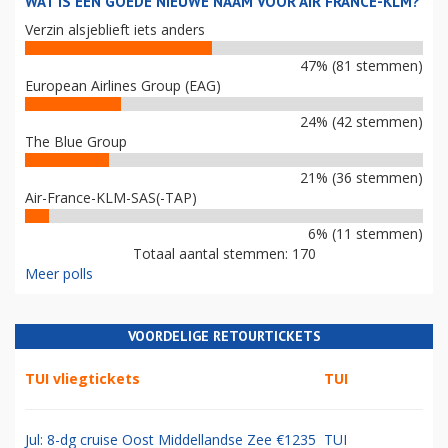
WAT IS EEN GOEDE NIEUWE NAAM VOOR AIR FRANCE-KLM?
Verzin alsjeblieft iets anders
47% (81 stemmen)
European Airlines Group (EAG)
24% (42 stemmen)
The Blue Group
21% (36 stemmen)
Air-France-KLM-SAS(-TAP)
6% (11 stemmen)
Totaal aantal stemmen: 170
Meer polls
VOORDELIGE RETOURTICKETS
TUI vliegtickets
TUI
Jul: 8-dg cruise Oost Middellandse Zee €1235
TUI