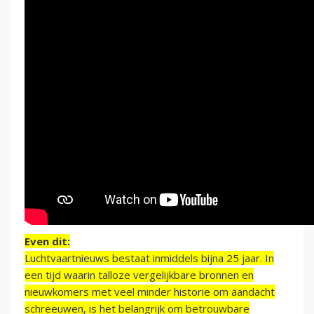
Even dit:
Luchtvaartnieuws bestaat inmiddels bijna 25 jaar. In
een tijd waarin talloze vergelijkbare bronnen en
nieuwkomers met veel minder historie om aandacht
schreeuwen, is het belangrijk om betrouwbare