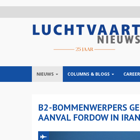
Overslaan
en
naar
de
inhoud
gaan
NIEUWS
COLUMNS & BLOGS
CAREER
B2-BOMMENWERPERS GEB
AANVAL FORDOW IN IRA