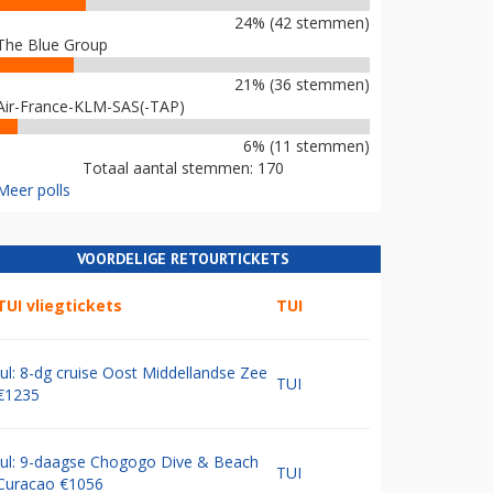
24% (42 stemmen)
The Blue Group
21% (36 stemmen)
Air-France-KLM-SAS(-TAP)
6% (11 stemmen)
Totaal aantal stemmen: 170
Meer polls
VOORDELIGE RETOURTICKETS
TUI vliegtickets
TUI
Jul: 8-dg cruise Oost Middellandse Zee
TUI
€1235
Jul: 9-daagse Chogogo Dive & Beach
TUI
Curacao €1056