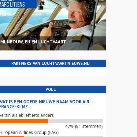
MIJNBOUW, EU EN LUCHTVAART
PARTNERS VAN LUCHTVAARTNIEUWS.NL!
POLL
WAT IS EEN GOEDE NIEUWE NAAM VOOR AIR
FRANCE-KLM?
Verzin alsjeblieft iets anders
47% (81 stemmen)
European Airlines Group (EAG)