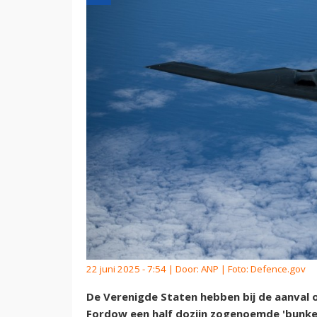
22 juni 2025 - 7:54 | Door:
ANP
| Foto: Defence.gov
De Verenigde Staten hebben bij de aanval 
Fordow een half dozijn zogenoemde 'bunk