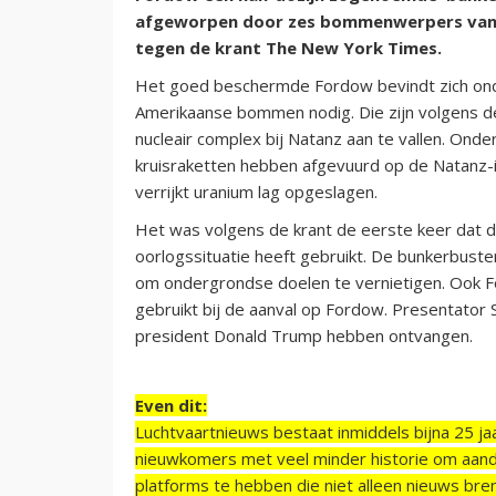
afgeworpen door zes bommenwerpers van h
tegen de krant The New York Times.
Het goed beschermde Fordow bevindt zich on
Amerikaanse bommen nodig. Die zijn volgens d
nucleair complex bij Natanz aan te vallen. On
kruisraketten hebben afgevuurd op de Natanz-ins
verrijkt uranium lag opgeslagen.
Het was volgens de krant de eerste keer dat
oorlogssituatie heeft gebruikt. De bunkerbuste
om ondergrondse doelen te vernietigen. Ook 
gebruikt bij de aanval op Fordow. Presentator 
president Donald Trump hebben ontvangen.
Even dit:
Luchtvaartnieuws bestaat inmiddels bijna 25 jaa
nieuwkomers met veel minder historie om aand
platforms te hebben die niet alleen nieuws bre