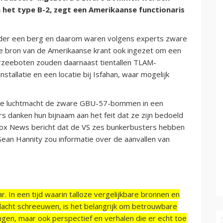
et type B-2, zegt een Amerikaanse functionaris
der een berg en daarom waren volgens experts zware
e bron van de Amerikaanse krant ook ingezet om een
derzeeboten zouden daarnaast tientallen TLAM-
tallatie en een locatie bij Isfahan, waar mogelijk
 de luchtmacht de zware GBU-57-bommen in een
rs danken hun bijnaam aan het feit dat ze zijn bedoeld
Fox News bericht dat de VS zes bunkerbusters hebben
Sean Hannity zou informatie over de aanvallen van
r. In een tijd waarin talloze vergelijkbare bronnen en
acht schreeuwen, is het belangrijk om betrouwbare
ngen, maar ook perspectief en verhalen die er echt toe