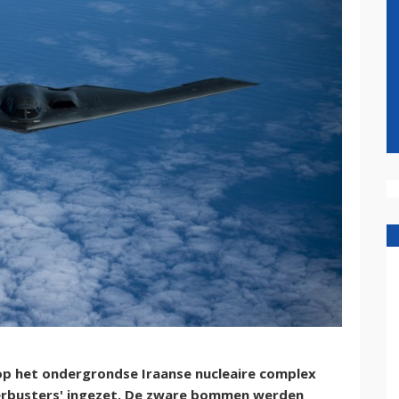
op het ondergrondse Iraanse nucleaire complex
erbusters' ingezet. De zware bommen werden