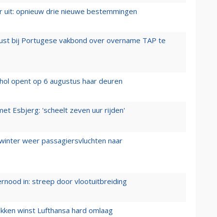
er uit: opnieuw drie nieuwe bestemmingen
rust bij Portugese vakbond over overname TAP te
hol opent op 6 augustus haar deuren
t Esbjerg: 'scheelt zeven uur rijden'
 winter weer passagiersvluchten naar
ernood in: streep door vlootuitbreiding
ukken winst Lufthansa hard omlaag