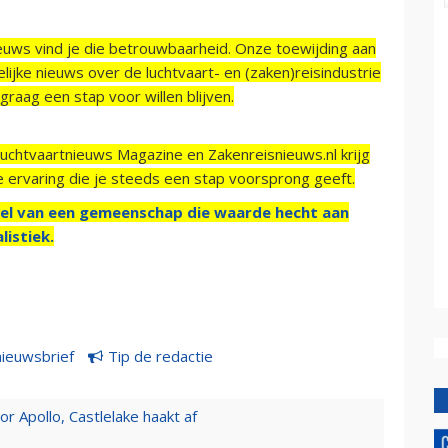
ieuws vind je die betrouwbaarheid. Onze toewijding aan
ijke nieuws over de luchtvaart- en (zaken)reisindustrie
raag een stap voor willen blijven.
Luchtvaartnieuws Magazine en Zakenreisnieuws.nl krijg
e ervaring die je steeds een stap voorsprong geeft.
el van een gemeenschap die waarde hecht aan
listiek.
nieuwsbrief
Tip de redactie
 Apollo, Castlelake haakt af