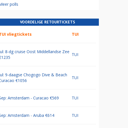
Meer polls
VOORDELIGE RETOURTICKETS
TUI vliegtickets
TUI
Jul: 8-dg cruise Oost Middellandse Zee
TUI
€1235
Jul: 9-daagse Chogogo Dive & Beach
TUI
Curacao €1056
Sep: Amsterdam - Curacao €569
TUI
Sep: Amsterdam - Aruba €614
TUI