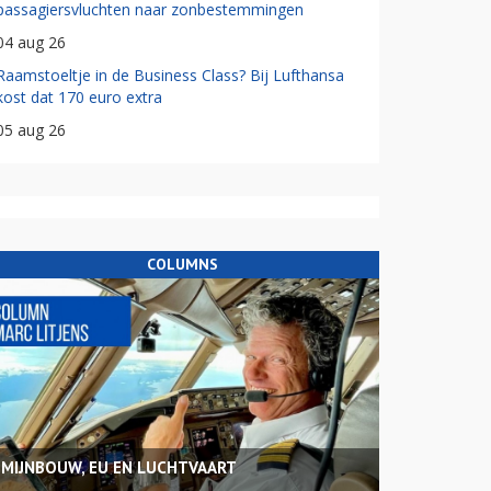
passagiersvluchten naar zonbestemmingen
04 aug 26
Raamstoeltje in de Business Class? Bij Lufthansa
kost dat 170 euro extra
05 aug 26
COLUMNS
MIJNBOUW, EU EN LUCHTVAART