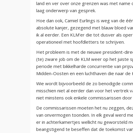
land en ver over onze grenzen was met name 
laag onderwerp van gesprek.
Hoe dan ook, Camiel Eurlings is weg van de één
absolute kanjer, gezegend met blauw bloed van
ik al eerder. Een KLM'er die tot dusver als ope
operationeel met hoofdletters te schrijven.
Het probleem is met de nieuwe president-direct
(te) zware job om de KLM weer op het juiste s
periode met bikkelharde concurrentie van prijs
Midden-Oosten en een luchthaven die naar de K
Wie wordt bijvoorbeeld de zo benodigde comme
misschien niet al eerder dan voor het vertre
niet minstens ook enkele commissarissen doo
De commissarissen moeten het nu zeggen, deze
van onvermogen toonden. In elk geval werd m
er in achterkamertjes wellicht nu geworsteld 
beangstigend te beseffen dat de toekomst van 