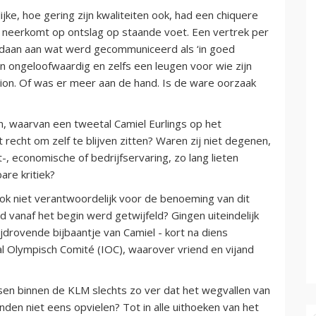
jke, hoe gering zijn kwaliteiten ook, had een chiquere
at neerkomt op ontslag op staande voet. Een vertrek per
daan aan wat werd gecommuniceerd als ‘in goed
n ongeloofwaardig en zelfs een leugen voor wie zijn
tion. Of was er meer aan de hand. Is de ware oorzaak
, waarvan een tweetal Camiel Eurlings op het
recht om zelf te blijven zitten? Waren zij niet degenen,
 economische of bedrijfservaring, zo lang lieten
re kritiek?
ok niet verantwoordelijk voor de benoeming van dit
vanaf het begin werd getwijfeld? Gingen uiteindelijk
jdrovende bijbaantje van Camiel - kort na diens
aal Olympisch Comité (IOC), waarover vriend en vijand
sen binnen de KLM slechts zo ver dat het wegvallen van
en niet eens opvielen? Tot in alle uithoeken van het