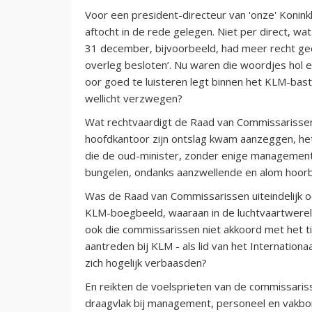
Voor een president-directeur van 'onze' Koninkli
aftocht in de rede gelegen. Niet per direct, w
31 december, bijvoorbeeld, had meer recht ge
overleg besloten’. Nu waren die woordjes hol e
oor goed te luisteren legt binnen het KLM-bas
wellicht verzwegen?
Wat rechtvaardigt de Raad van Commissarissen
hoofdkantoor zijn ontslag kwam aanzeggen, het 
die de oud-minister, zonder enige management-,
bungelen, ondanks aanzwellende en alom hoorba
Was de Raad van Commissarissen uiteindelijk o
KLM-boegbeeld, waaraan in de luchtvaartwereld 
ook die commissarissen niet akkoord met het ti
aantreden bij KLM - als lid van het Internation
zich hogelijk verbaasden?
En reikten de voelsprieten van de commissaris
draagvlak bij management, personeel en vakbond