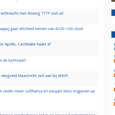
vrachtvlucht met Boeing 777F ooit uit
happij gaat afscheid nemen van A220-100-vloot
 Apollo, Castlelake haakt af
n de luchtvaart
t vliegveld Maastricht zich aan bij ANVR
t onder meer Lufthansa en easyJet slots vrijgeven op
ansen: maatschappij zet in op nieuwe bestemmingen