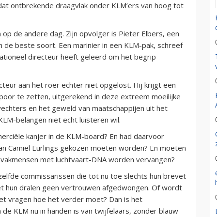
dat ontbrekende draagvlak onder KLM’ers van hoog tot
 op de andere dag. Zijn opvolger is Pieter Elbers, een
 de beste soort. Een marinier in een KLM-pak, schreef
rationeel directeur heeft geleerd om het begrip
eur aan het roer echter niet opgelost. Hij krijgt een
poor te zetten, uitgerekend in deze extreem moeilijke
vechters en het geweld van maatschappijen uit het
LM-belangen niet echt luisteren wil.
rciële kanjer in de KLM-board? En had daarvoor
k van Camiel Eurlings gekozen moeten worden? En moeten
r vakmensen met luchtvaart-DNA worden vervangen?
lfde commissarissen die tot nu toe slechts hun brevet
et hun dralen geen vertrouwen afgedwongen. Of wordt
met vragen hoe het verder moet? Dan is het
de KLM nu in handen is van twijfelaars, zonder blauw