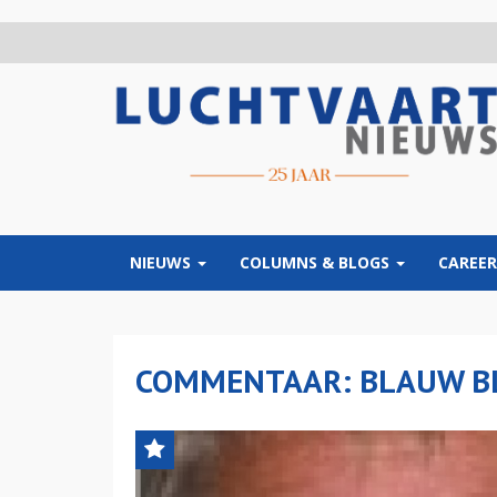
Overslaan
en
naar
de
inhoud
gaan
NIEUWS
COLUMNS & BLOGS
CAREER
COMMENTAAR: BLAUW B