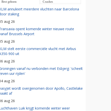
Best gelezen
Crashes
KLM annuleert meerdere vluchten naar Barcelona
door staking
05 aug 26
Transavia opent komende winter nieuwe route
vanaf Brussels Airport
05 aug 26
KLM stelt eerste commerciële vlucht met Airbus
A350-900 uit
06 aug 26
Groningen vanaf nu verbonden met Esbjerg: 'scheelt
zeven uur rijden'
04 aug 26
easyJet wordt overgenomen door Apollo, Castlelake
haakt af
06 aug 26
Luchthaven Luik krijgt komende winter weer