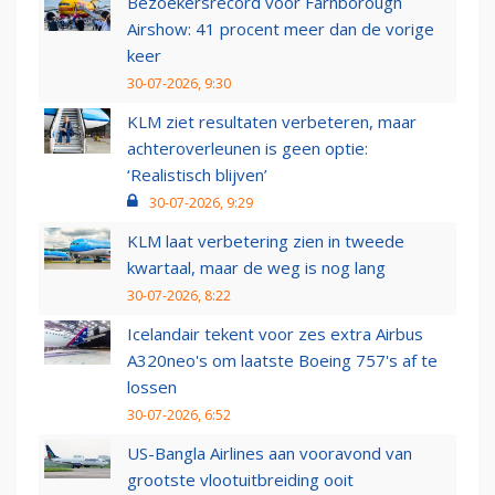
Bezoekersrecord voor Farnborough
Airshow: 41 procent meer dan de vorige
keer
30-07-2026, 9:30
KLM ziet resultaten verbeteren, maar
achteroverleunen is geen optie:
‘Realistisch blijven’
30-07-2026, 9:29
KLM laat verbetering zien in tweede
kwartaal, maar de weg is nog lang
30-07-2026, 8:22
Icelandair tekent voor zes extra Airbus
A320neo's om laatste Boeing 757's af te
lossen
30-07-2026, 6:52
US-Bangla Airlines aan vooravond van
grootste vlootuitbreiding ooit