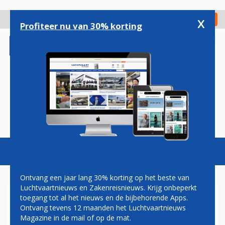
Overslaan
en
x
Digitaal Magazine
Registreer
Check in
naar
Profiteer nu van 30% korting
de
inhoud
gaan
Magazine
Podcasts
Vacatures
Toggl
naviga
Ontvang een jaar lang 30% korting op het beste van
Luchtvaartnieuws en Zakenreisnieuws. Krijg onbeperkt
toegang tot al het nieuws en de bijbehorende Apps.
IRAN DRAAGT 'ZWARTE
Ontvang tevens 12 maanden het Luchtvaartnieuws
DOZEN' OEKRAÏENSE BOEING
Magazine in de mail of op de mat.