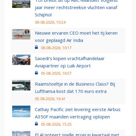
TUI breidt uit op ABC-eilanden: volgend
jaar meer rechtstreekse vluchten vanaf
Schiphol
06-08-2026, 10:24
Nieuwe ervaren CEO moet het tij keren
voor geplaagd Air India
06-08-2026, 10:17
Saoedi’s kopen vrachtafhandelaar
Aviapartner op Luik Airport
05-08-2026, 16:57
Raamstoeltje in de Business Class? Bij
Lufthansa kost dat 170 euro extra
05-08-2026, 16:41
Cathay Pacific ziet levering eerste Airbus
A350F maanden vertraging oplopen
05-08-2026, 15:25
El Al noteert snelle groei in kwartaal met