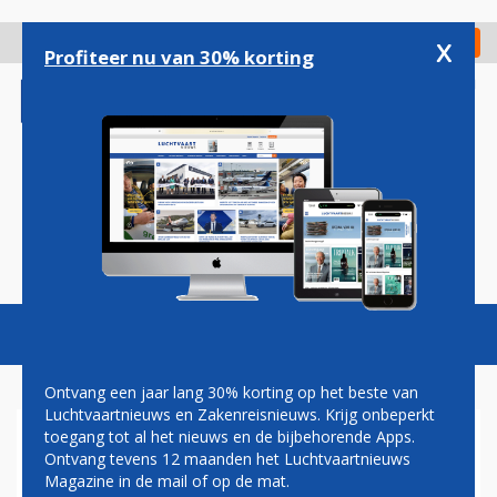
Overslaan
en
x
Digitaal Magazine
Registreer
Check in
naar
Profiteer nu van 30% korting
de
inhoud
gaan
Magazine
Podcasts
Vacatures
Toggl
naviga
Ontvang een jaar lang 30% korting op het beste van
Luchtvaartnieuws en Zakenreisnieuws. Krijg onbeperkt
toegang tot al het nieuws en de bijbehorende Apps.
NATIONAAL MONUMENT
Ontvang tevens 12 maanden het Luchtvaartnieuws
MH17 IN VIJFHUIZEN
Magazine in de mail of op de mat.