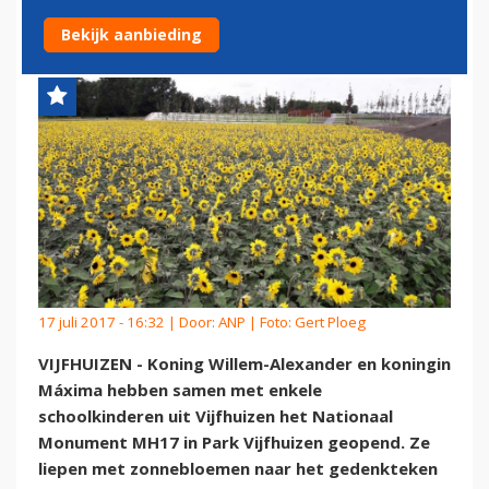
GEOPEND
Bekijk aanbieding
17 juli 2017 - 16:32 | Door:
ANP
| Foto: Gert Ploeg
VIJFHUIZEN - Koning Willem-Alexander en koningin
Máxima hebben samen met enkele
schoolkinderen uit Vijfhuizen het Nationaal
Monument MH17 in Park Vijfhuizen geopend. Ze
liepen met zonnebloemen naar het gedenkteken