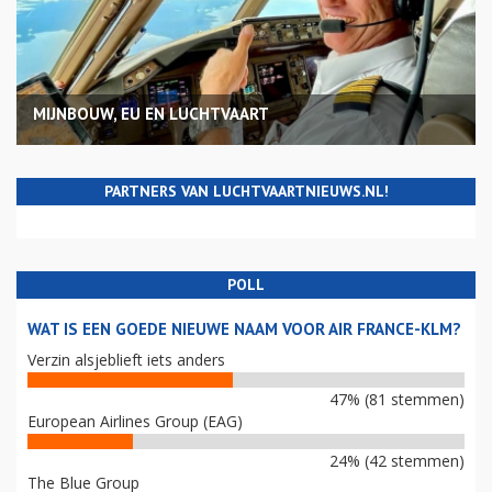
MIJNBOUW, EU EN LUCHTVAART
PARTNERS VAN LUCHTVAARTNIEUWS.NL!
POLL
WAT IS EEN GOEDE NIEUWE NAAM VOOR AIR FRANCE-KLM?
Verzin alsjeblieft iets anders
47% (81 stemmen)
European Airlines Group (EAG)
24% (42 stemmen)
The Blue Group