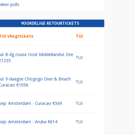
Meer polls
VOORDELIGE RETOURTICKETS
TUI vliegtickets
TUI
Jul: 8-dg cruise Oost Middellandse Zee
TUI
€1235
Jul: 9-daagse Chogogo Dive & Beach
TUI
Curacao €1056
Sep: Amsterdam - Curacao €569
TUI
Sep: Amsterdam - Aruba €614
TUI