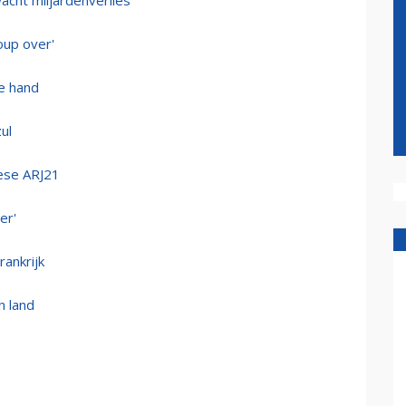
wacht miljardenverlies
oup over'
e hand
ul
nese ARJ21
er'
rankrijk
n land