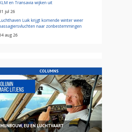
KLM en Transavia wijken uit
31 jul 26
Luchthaven Luik krijgt komende winter weer
passagiersvluchten naar zonbestemmingen
04 aug 26
COLUMNS
MIJNBOUW, EU EN LUCHTVAART