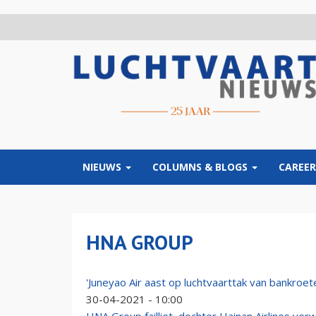
Overslaan
en
naar
de
inhoud
gaan
NIEUWS
COLUMNS & BLOGS
CAREER
HNA GROUP
'Juneyao Air aast op luchtvaarttak van bankroe
30-04-2021 - 10:00