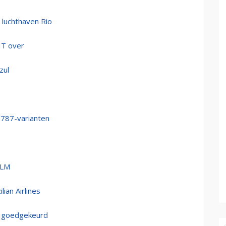
 luchthaven Rio
IT over
zul
 787-varianten
KLM
ian Airlines
 goedgekeurd