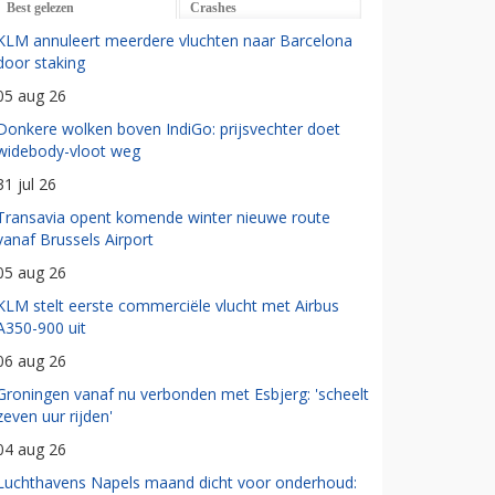
Best gelezen
Crashes
KLM annuleert meerdere vluchten naar Barcelona
door staking
05 aug 26
Donkere wolken boven IndiGo: prijsvechter doet
widebody-vloot weg
31 jul 26
Transavia opent komende winter nieuwe route
vanaf Brussels Airport
05 aug 26
KLM stelt eerste commerciële vlucht met Airbus
A350-900 uit
06 aug 26
Groningen vanaf nu verbonden met Esbjerg: 'scheelt
zeven uur rijden'
04 aug 26
Luchthavens Napels maand dicht voor onderhoud: