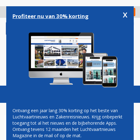
Overslaan
en
x
Digitaal Magazine
Registreer
Check in
naar
Profiteer nu van 30% korting
de
inhoud
gaan
Magazine
Podcasts
Vacatures
Toggl
naviga
Ontvang een jaar lang 30% korting op het beste van
Luchtvaartnieuws en Zakenreisnieuws. Krijg onbeperkt
toegang tot al het nieuws en de bijbehorende Apps.
MARK HARBERS
Ontvang tevens 12 maanden het Luchtvaartnieuws
Magazine in de mail of op de mat.