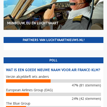
MIJNBOUW, EU EN LUCHTVAART
PARTNERS VAN LUCHTVAARTNIEUWS.NL!
POLL
WAT IS EEN GOEDE NIEUWE NAAM VOOR AIR FRANCE-KLM?
Verzin alsjeblieft iets anders
47% (81 stemmen)
European Airlines Group (EAG)
24% (42 stemmen)
The Blue Group