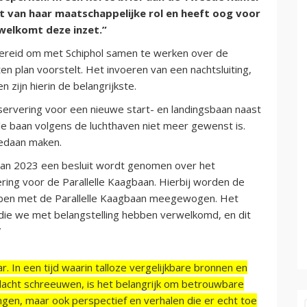
ust van haar maatschappelijke rol en heeft oog voor
rwelkomt deze inzet.”
 bereid om met Schiphol samen te werken over de
n plan voorstelt. Het invoeren van een nachtsluiting,
 zijn hierin de belangrijkste.
ervering voor een nieuwe start- en landingsbaan naast
le baan volgens de luchthaven niet meer gewenst is.
gedaan maken.
 van 2023 een besluit wordt genomen over het
ring voor de Parallelle Kaagbaan. Hierbij worden de
ebben met de Parallelle Kaagbaan meegewogen. Het
p die we met belangstelling hebben verwelkomd, en dit
”
r. In een tijd waarin talloze vergelijkbare bronnen en
acht schreeuwen, is het belangrijk om betrouwbare
ngen, maar ook perspectief en verhalen die er echt toe