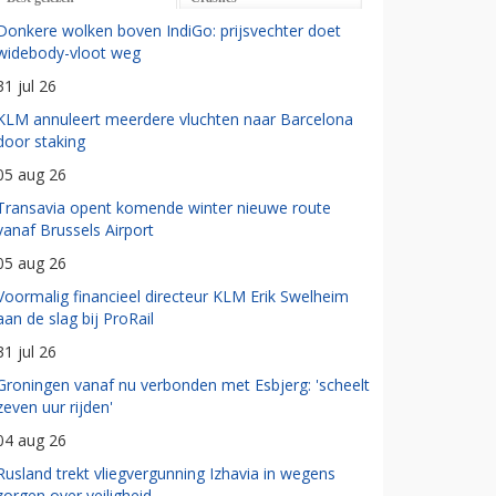
Donkere wolken boven IndiGo: prijsvechter doet
widebody-vloot weg
31 jul 26
KLM annuleert meerdere vluchten naar Barcelona
door staking
05 aug 26
Transavia opent komende winter nieuwe route
vanaf Brussels Airport
05 aug 26
Voormalig financieel directeur KLM Erik Swelheim
aan de slag bij ProRail
31 jul 26
Groningen vanaf nu verbonden met Esbjerg: 'scheelt
zeven uur rijden'
04 aug 26
Rusland trekt vliegvergunning Izhavia in wegens
zorgen over veiligheid