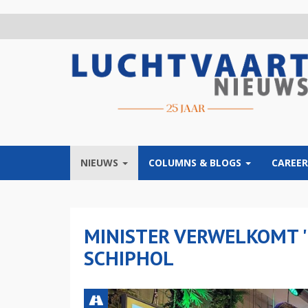
Overslaan
en
naar
de
inhoud
gaan
NIEUWS
COLUMNS & BLOGS
CAREER
MINISTER VERWELKOMT '
SCHIPHOL