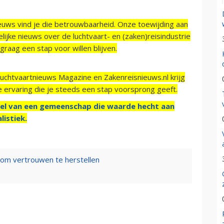
ieuws vind je die betrouwbaarheid. Onze toewijding aan
ijke nieuws over de luchtvaart- en (zaken)reisindustrie
raag een stap voor willen blijven.
Luchtvaartnieuws Magazine en Zakenreisnieuws.nl krijg
e ervaring die je steeds een stap voorsprong geeft.
el van een gemeenschap die waarde hecht aan
listiek.
t om vertrouwen te herstellen