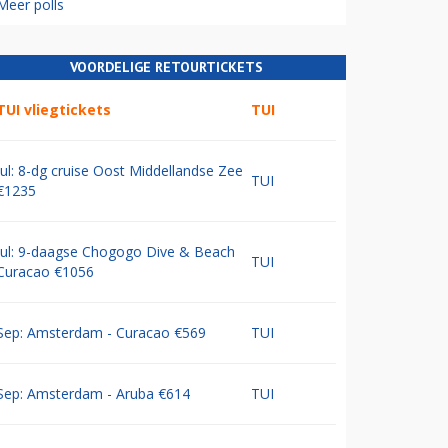
Meer polls
VOORDELIGE RETOURTICKETS
TUI vliegtickets
TUI
Jul: 8-dg cruise Oost Middellandse Zee
TUI
€1235
Jul: 9-daagse Chogogo Dive & Beach
TUI
Curacao €1056
Sep: Amsterdam - Curacao €569
TUI
Sep: Amsterdam - Aruba €614
TUI