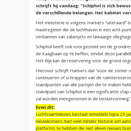
schrijft hij vandaag: “Schiphol is zich bew
de verschillende belangen. Het kabinet ve
Het ministerie is volgens Harbers “uiteraard”
maatregelen die de luchthaven in een acht-punte
verbannen van zakenjets en lawaaiige vliegtuigen
Schiphol heeft ook voorgesteld om de grondres
de Kaagbaan op te heffen, omdat deze parallel
Het Rijk kan de reservering voor de grond on
Hierover schrijft Harbers dat “voor de zomer
continueren of schrappen van de ruimtereserve
standpunten van alle partijen die te maken h
standpunt van Schiphol is een significante sta
zal worden meegenomen in de besluitvorming.
Even dit:
Luchtvaartnieuws bestaat inmiddels bijna 25 jaa
nieuwkomers met veel minder historie om aand
platforms te hebben die niet alleen nieuws bre