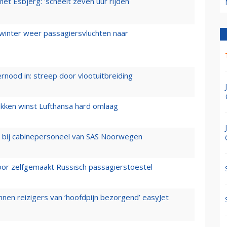
t Esbjerg: 'scheelt zeven uur rijden'
 winter weer passagiersvluchten naar
ernood in: streep door vlootuitbreiding
ukken winst Lufthansa hard omlaag
 bij cabinepersoneel van SAS Noorwegen
voor zelfgemaakt Russisch passagierstoestel
nen reizigers van ‘hoofdpijn bezorgend’ easyJet