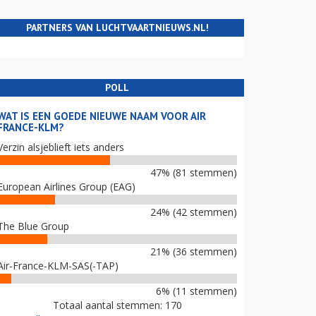
PARTNERS VAN LUCHTVAARTNIEUWS.NL!
POLL
WAT IS EEN GOEDE NIEUWE NAAM VOOR AIR
FRANCE-KLM?
Verzin alsjeblieft iets anders
47% (81 stemmen)
European Airlines Group (EAG)
24% (42 stemmen)
The Blue Group
21% (36 stemmen)
Air-France-KLM-SAS(-TAP)
6% (11 stemmen)
Totaal aantal stemmen: 170