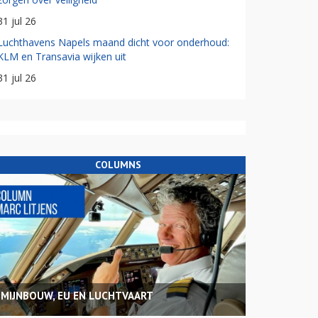
31 jul 26
Luchthavens Napels maand dicht voor onderhoud:
KLM en Transavia wijken uit
31 jul 26
COLUMNS
MIJNBOUW, EU EN LUCHTVAART