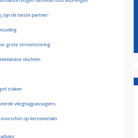
Lufthansa mogen definitief bod uitbrengen
 zijn de beste partner'
isseling
oor grote stroomstoring
nnenlandse vluchten
pril staken
ineerde vliegtuigpassagiers
 voorschot op kerosinetaks
sadvies