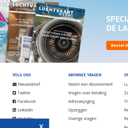
SPECI
DE LA
Bestel d
VOLG ONS
ABONNEE VRAGEN
O
Nieuwsbrief
Neem een Abonnement
Lu
Twitter
Vragen over betaling
Za
Facebook
Adreswijziging
Tr
LinkedIn
Opzeggen
Re
Youtube
Overige vragen
Re
x
Instagram
Av