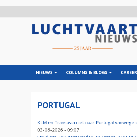
Overslaan
en
naar
de
inhoud
gaan
NIEUWS
COLUMNS & BLOGS
CAREER
PORTUGAL
KLM en Transavia niet naar Portugal vanwege 
03-06-2026 - 09:07