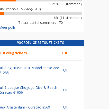
21% (36 stemmen)
Air-France-KLM-SAS(-TAP)
6% (11 stemmen)
Totaal aantal stemmen: 170
Meer polls
VOORDELIGE RETOURTICKETS
TUI vliegtickets
TUI
Jul: 8-dg cruise Oost Middellandse Zee
TUI
€1235
Jul: 9-daagse Chogogo Dive & Beach
TUI
Curacao €1056
Sep: Amsterdam - Curacao €569
TUI