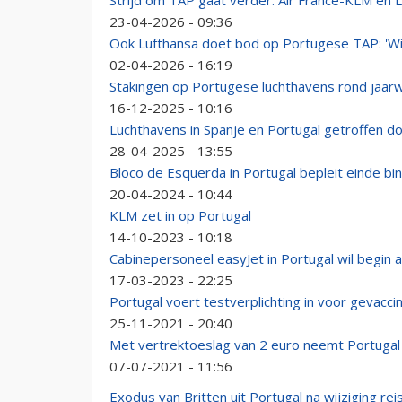
Strijd om TAP gaat verder: Air France-KLM en 
23-04-2026 - 09:36
Ook Lufthansa doet bod op Portugese TAP: 'Wij
02-04-2026 - 16:19
Stakingen op Portugese luchthavens rond jaarw
16-12-2025 - 10:16
Luchthavens in Spanje en Portugal getroffen d
28-04-2025 - 13:55
Bloco de Esquerda in Portugal bepleit einde bi
20-04-2024 - 10:44
KLM zet in op Portugal
14-10-2023 - 10:18
Cabinepersoneel easyJet in Portugal wil begin a
17-03-2023 - 22:25
Portugal voert testverplichting in voor gevacc
25-11-2021 - 20:40
Met vertrektoeslag van 2 euro neemt Portugal
07-07-2021 - 11:56
Exodus van Britten uit Portugal na wijziging rei