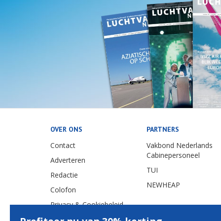
OVER ONS
PARTNERS
Contact
Vakbond Nederlands
Cabinepersoneel
Adverteren
TUI
Redactie
NEWHEAP
Colofon
Privacy & Cookiebeleid
Nieuwsscript