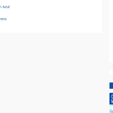
n Azul
vens