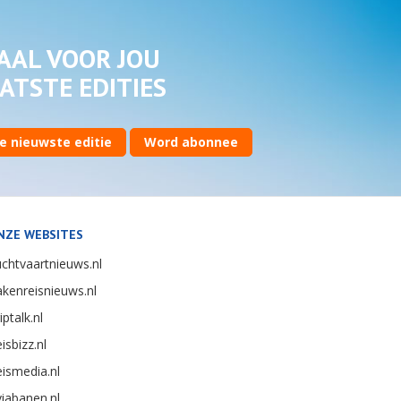
AAL VOOR JOU
ATSTE EDITIES
e nieuwste editie
Word abonnee
NZE WEBSITES
chtvaartnieuws.nl
kenreisnieuws.nl
iptalk.nl
isbizz.nl
ismedia.nl
iabanen.nl