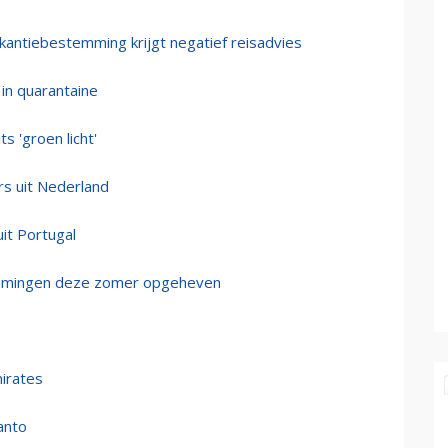
akantiebestemming krijgt negatief reisadvies
in quarantaine
s 'groen licht'
ers uit Nederland
it Portugal
emmingen deze zomer opgeheven
irates
anto