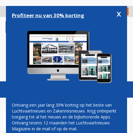
Overslaan
en
x
Digitaal Magazine
Registreer
Check in
naar
Profiteer nu van 30% korting
de
inhoud
gaan
Magazine
Podcasts
Vacatures
Toggl
naviga
Ontvang een jaar lang 30% korting op het beste van
Luchtvaartnieuws en Zakenreisnieuws. Krijg onbeperkt
toegang tot al het nieuws en de bijbehorende Apps.
ORANJE REISADVIES VOOR
Ontvang tevens 12 maanden het Luchtvaartnieuws
DUITSLAND EN PORTUGAL
Magazine in de mail of op de mat.