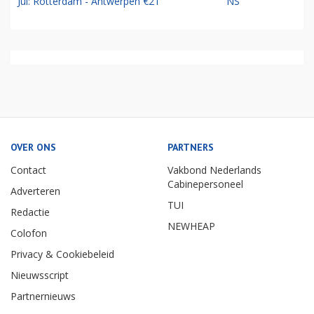
Jul: Rotterdam - Antwerpen €21
NS
OVER ONS
PARTNERS
Contact
Vakbond Nederlands
Cabinepersoneel
Adverteren
TUI
Redactie
NEWHEAP
Colofon
Privacy & Cookiebeleid
Nieuwsscript
Partnernieuws