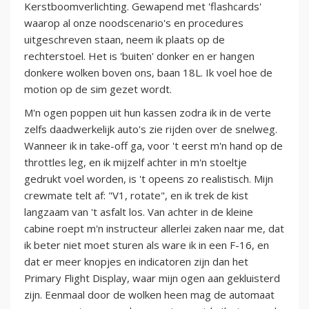
Kerstboomverlichting. Gewapend met 'flashcards'
waarop al onze noodscenario's en procedures
uitgeschreven staan, neem ik plaats op de
rechterstoel. Het is 'buiten' donker en er hangen
donkere wolken boven ons, baan 18L. Ik voel hoe de
motion op de sim gezet wordt.
M'n ogen poppen uit hun kassen zodra ik in de verte
zelfs daadwerkelijk auto's zie rijden over de snelweg.
Wanneer ik in take-off ga, voor 't eerst m'n hand op de
throttles leg, en ik mijzelf achter in m'n stoeltje
gedrukt voel worden, is 't opeens zo realistisch. Mijn
crewmate telt af: "V1, rotate", en ik trek de kist
langzaam van 't asfalt los. Van achter in de kleine
cabine roept m'n instructeur allerlei zaken naar me, dat
ik beter niet moet sturen als ware ik in een F-16, en
dat er meer knopjes en indicatoren zijn dan het
Primary Flight Display, waar mijn ogen aan gekluisterd
zijn. Eenmaal door de wolken heen mag de automaat