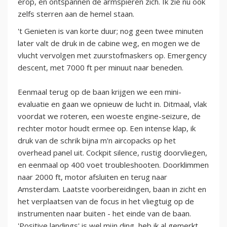
erop, en ontspannen de armspieren zich. Ik zie nu ook
zelfs sterren aan de hemel staan.
't Genieten is van korte duur; nog geen twee minuten
later valt de druk in de cabine weg, en mogen we de
vlucht vervolgen met zuurstofmaskers op. Emergency
descent, met 7000 ft per minuut naar beneden.
Eenmaal terug op de baan krijgen we een mini-
evaluatie en gaan we opnieuw de lucht in. Ditmaal, vlak
voordat we roteren, een woeste engine-seizure, de
rechter motor houdt ermee op. Een intense klap, ik
druk van de schrik bijna m'n aircopacks op het
overhead panel uit. Cockpit silence, rustig doorvliegen,
en eenmaal op 400 voet troubleshooten. Doorklimmen
naar 2000 ft, motor afsluiten en terug naar
Amsterdam. Laatste voorbereidingen, baan in zicht en
het verplaatsen van de focus in het vliegtuig op de
instrumenten naar buiten - het einde van de baan.
'Positive landings' is wel mijn ding, heb ik al gemerkt.