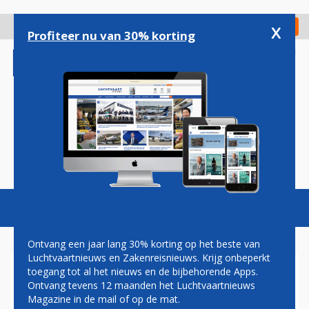
Overslaan
en
x
Digitaal Magazine
Registreer
Check in
naar
Profiteer nu van 30% korting
de
inhoud
gaan
Magazine
Podcasts
Vacatures
Toggl
naviga
Ontvang een jaar lang 30% korting op het beste van
Luchtvaartnieuws en Zakenreisnieuws. Krijg onbeperkt
toegang tot al het nieuws en de bijbehorende Apps.
CHRISTA KLOOSMAN: HET
Ontvang tevens 12 maanden het Luchtvaartnieuws
'ECHTE' WERK
Magazine in de mail of op de mat.