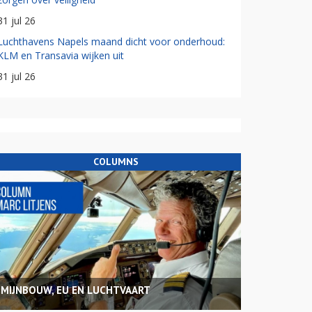
31 jul 26
Luchthavens Napels maand dicht voor onderhoud:
KLM en Transavia wijken uit
31 jul 26
COLUMNS
MIJNBOUW, EU EN LUCHTVAART