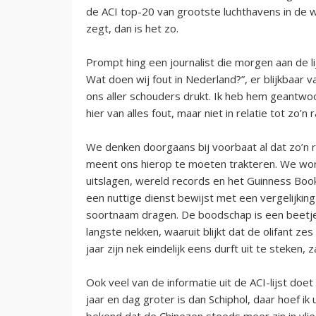
de ACI top-20 van grootste luchthavens in de wer
zegt, dan is het zo.
Prompt hing een journalist die morgen aan de l
Wat doen wij fout in Nederland?”, er blijkbaar v
ons aller schouders drukt. Ik heb hem geantwo
hier van alles fout, maar niet in relatie tot zo’n 
We denken doorgaans bij voorbaat al dat zo’n ra
meent ons hierop te moeten trakteren. We wor
uitslagen, wereld records en het Guinness Book
een nuttige dienst bewijst met een vergelijking
soortnaam dragen. De boodschap is een beetje 
langste nekken, waaruit blijkt dat de olifant ze
jaar zijn nek eindelijk eens durft uit te steken,
Ook veel van de informatie uit de ACI-lijst doet
jaar en dag groter is dan Schiphol, daar hoef ik
bekend dat de Chinezen steeds meer zin in vli