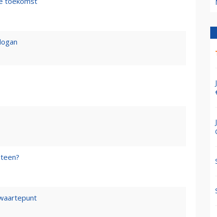
de toekomst
logan
steen?
waartepunt