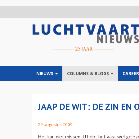
Overslaan
en
naar
de
inhoud
gaan
NIEUWS
COLUMNS & BLOGS
CAREER
JAAP DE WIT: DE ZIN EN 
29 augustus 2009
Het kan niet missen. U hebt het vast wel gelezen