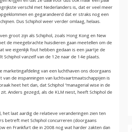
ngrijkste verschil met Nederlanders is, dat er veel meer
je opgeklommen en gegarandeerd dat er straks nog een
schijnen. Dus Schiphol weer verder omlaag, helaas.
en groot zijn als Schiphol, zoals Hong Kong en New
e moet de meegebrachte huisdieren gaan meetellen om de
t we eigenlijk fout hebben gedaan is een jaartje de
lt Schiphol vanzelf van de 12e naar de 14e plaats.
de marketingafdeling van een luchthaven ons doorgaans
aat van de inspanningen van luchtvaartmaatschappijen is
spraak heet het dan, dat Schiphol “managerial wise in de
zit. Anders gezegd, als de KLM niest, heeft Schiphol de
 het laat aardig de relatieve veranderingen zien ten
ers betreft met Schiphol concurreren (doorgaans
ow en Frankfurt die in 2008 nog wat harder zakten dan