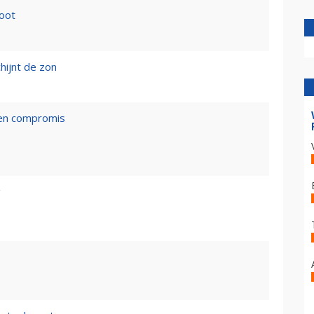
loot
hijnt de zon
een compromis
g