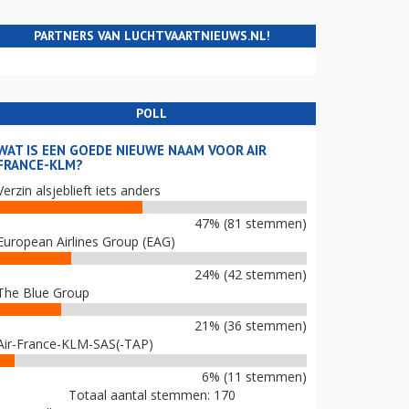
PARTNERS VAN LUCHTVAARTNIEUWS.NL!
POLL
WAT IS EEN GOEDE NIEUWE NAAM VOOR AIR
FRANCE-KLM?
Verzin alsjeblieft iets anders
47% (81 stemmen)
European Airlines Group (EAG)
24% (42 stemmen)
The Blue Group
21% (36 stemmen)
Air-France-KLM-SAS(-TAP)
6% (11 stemmen)
Totaal aantal stemmen: 170