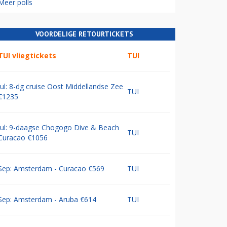
Meer polls
VOORDELIGE RETOURTICKETS
TUI vliegtickets
TUI
Jul: 8-dg cruise Oost Middellandse Zee
TUI
€1235
Jul: 9-daagse Chogogo Dive & Beach
TUI
Curacao €1056
Sep: Amsterdam - Curacao €569
TUI
Sep: Amsterdam - Aruba €614
TUI