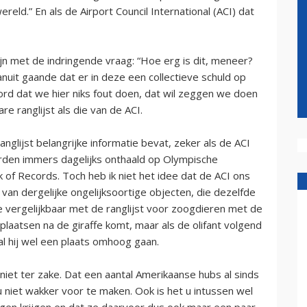
eld.” En als de Airport Council International (ACI) dat
ijn met de indringende vraag: “Hoe erg is dit, meneer?
anuit gaande dat er in deze een collectieve schuld op
ord dat we hier niks fout doen, dat wil zeggen we doen
rare ranglijst als die van de ACI.
nglijst belangrijke informatie bevat, zeker als de ACI
den immers dagelijks onthaald op Olympische
 of Records. Toch heb ik niet het idee dat de ACI ons
 van dergelijke ongelijksoortige objecten, die dezelfde
vergelijkbaar met de ranglijst voor zoogdieren met de
s plaatsen na de giraffe komt, maar als de olifant volgend
 zal hij wel een plaats omhoog gaan.
 niet ter zake. Dat een aantal Amerikaanse hubs al sinds
 u niet wakker voor te maken. Ook is het u intussen wel
egen krijgen en dat ze daarvoor dus ook maar een paar