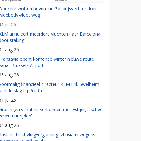
Donkere wolken boven IndiGo: prijsvechter doet
widebody-vloot weg
31 jul 26
KLM annuleert meerdere vluchten naar Barcelona
door staking
05 aug 26
Transavia opent komende winter nieuwe route
vanaf Brussels Airport
05 aug 26
Voormalig financieel directeur KLM Erik Swelheim
aan de slag bij ProRail
31 jul 26
Groningen vanaf nu verbonden met Esbjerg: 'scheelt
zeven uur rijden'
04 aug 26
Rusland trekt vliegvergunning Izhavia in wegens
zorgen over veiligheid