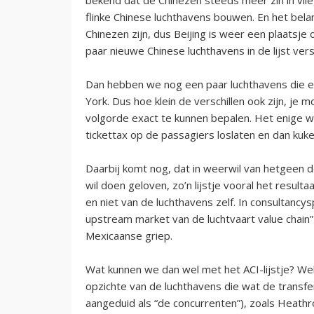
flinke Chinese luchthavens bouwen. En het bela
Chinezen zijn, dus Beijing is weer een plaats
paar nieuwe Chinese luchthavens in de lijst ver
Dan hebben we nog een paar luchthavens die ev
York. Dus hoe klein de verschillen ook zijn, j
volgorde exact te kunnen bepalen. Het enige wa
tickettax op de passagiers loslaten en dan kuke
Daarbij komt nog, dat in weerwil van hetgeen 
wil doen geloven, zo’n lijstje vooral het result
en niet van de luchthavens zelf. In consultancy
upstream market van de luchtvaart value chain” 
Mexicaanse griep.
Wat kunnen we dan wel met het ACI-lijstje? Wel,
opzichte van de luchthavens die wat de transf
aangeduid als “de concurrenten”), zoals Heathr