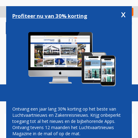
Overslaan
en
x
Digitaal Magazine
Registreer
Check in
naar
Profiteer nu van 30% korting
de
inhoud
gaan
Magazine
Podcasts
Vacatures
Toggl
naviga
Ontvang een jaar lang 30% korting op het beste van
Luchtvaartnieuws en Zakenreisnieuws. Krijg onbeperkt
toegang tot al het nieuws en de bijbehorende Apps.
JAN TINDEMANS: EEN FLES
Ontvang tevens 12 maanden het Luchtvaartnieuws
JONGE WIJN
Magazine in de mail of op de mat.