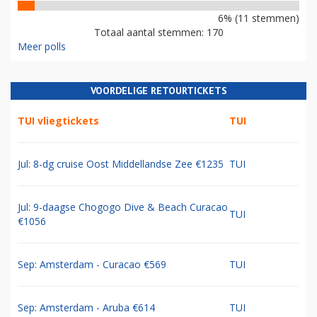
6% (11 stemmen)
Totaal aantal stemmen: 170
Meer polls
VOORDELIGE RETOURTICKETS
TUI vliegtickets
TUI
Jul: 8-dg cruise Oost Middellandse Zee €1235
TUI
Jul: 9-daagse Chogogo Dive & Beach Curacao
TUI
€1056
Sep: Amsterdam - Curacao €569
TUI
Sep: Amsterdam - Aruba €614
TUI