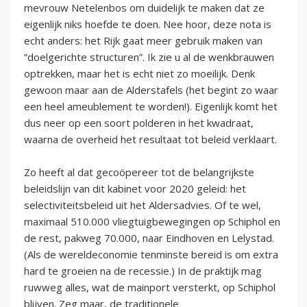
mevrouw Netelenbos om duidelijk te maken dat ze
eigenlijk niks hoefde te doen. Nee hoor, deze nota is
echt anders: het Rijk gaat meer gebruik maken van
”doelgerichte structuren”. Ik zie u al de wenkbrauwen
optrekken, maar het is echt niet zo moeilijk. Denk
gewoon maar aan de Alderstafels (het begint zo waar
een heel ameublement te worden!). Eigenlijk komt het
dus neer op een soort polderen in het kwadraat,
waarna de overheid het resultaat tot beleid verklaart.
Zo heeft al dat gecoöpereer tot de belangrijkste
beleidslijn van dit kabinet voor 2020 geleid: het
selectiviteitsbeleid uit het Aldersadvies. Of te wel,
maximaal 510.000 vliegtuigbewegingen op Schiphol en
de rest, pakweg 70.000, naar Eindhoven en Lelystad.
(Als de wereldeconomie tenminste bereid is om extra
hard te groeien na de recessie.) In de praktijk mag
ruwweg alles, wat de mainport versterkt, op Schiphol
blijven. Zeg maar, de traditionele