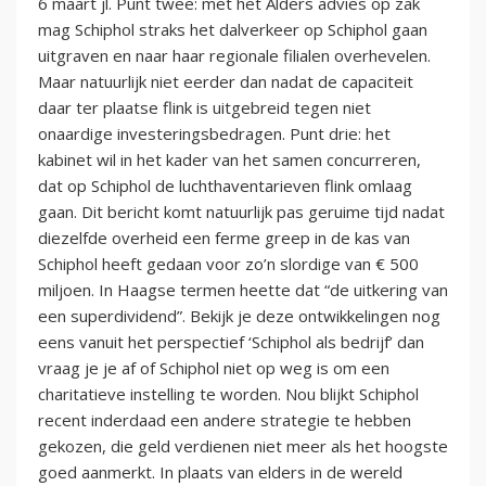
6 maart jl. Punt twee: met het Alders advies op zak
mag Schiphol straks het dalverkeer op Schiphol gaan
uitgraven en naar haar regionale filialen overhevelen.
Maar natuurlijk niet eerder dan nadat de capaciteit
daar ter plaatse flink is uitgebreid tegen niet
onaardige investeringsbedragen. Punt drie: het
kabinet wil in het kader van het samen concurreren,
dat op Schiphol de luchthaventarieven flink omlaag
gaan. Dit bericht komt natuurlijk pas geruime tijd nadat
diezelfde overheid een ferme greep in de kas van
Schiphol heeft gedaan voor zo’n slordige van € 500
miljoen. In Haagse termen heette dat “de uitkering van
een superdividend”. Bekijk je deze ontwikkelingen nog
eens vanuit het perspectief ‘Schiphol als bedrijf’ dan
vraag je je af of Schiphol niet op weg is om een
charitatieve instelling te worden. Nou blijkt Schiphol
recent inderdaad een andere strategie te hebben
gekozen, die geld verdienen niet meer als het hoogste
goed aanmerkt. In plaats van elders in de wereld