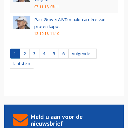
07-11-18, 05:11
Paul Grove: AIVD maakt carrière van
piloten kapot
12-10-18, 11:10
1
2
3
4
5
6
volgende ›
laatste »
Meld u aan voor de
nieuwsbrief