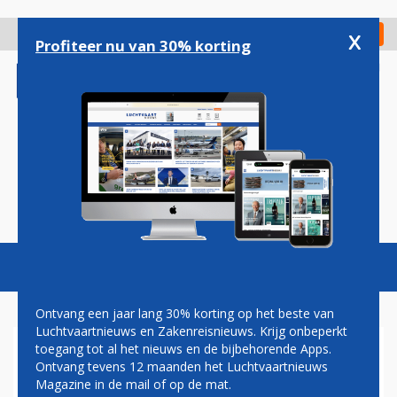
Overslaan
en
x
Digitaal Magazine
Registreer
Check in
naar
Profiteer nu van 30% korting
de
inhoud
gaan
Magazine
Podcasts
Vacatures
Toggl
naviga
Ontvang een jaar lang 30% korting op het beste van
Luchtvaartnieuws en Zakenreisnieuws. Krijg onbeperkt
toegang tot al het nieuws en de bijbehorende Apps.
JAAP DE WIT: OVER DE
Ontvang tevens 12 maanden het Luchtvaartnieuws
LUCHTVAARTNOTA EN
Magazine in de mail of op de mat.